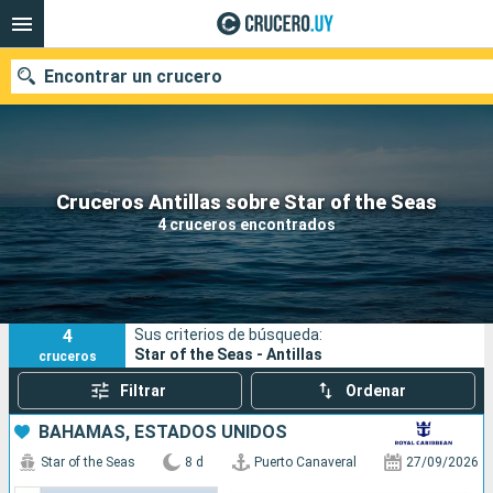
Encontrar un crucero
Nuestros destinos
Cruceros Antillas sobre Star of the Seas
4 cruceros encontrados
Fecha de salida
Puertos
Compañías
4
Sus criterios de búsqueda:
Buscar
Star of the Seas - Antillas
cruceros
Filtrar
Ordenar
BAHAMAS, ESTADOS UNIDOS
Star of the Seas
8 d
Puerto Canaveral
27/09/2026