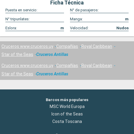
Ficha Técnica
Puesta en servicio:
N° de pasajeros:
N° tripunlates:
Manga:
m
Eslora:
m
Velocidad:
Nudos
Cruceros www.cruceros.uy
Compañías
Royal Caribbean
Star of the Seas
Cruceros Antillas
Cruceros www.cruceros.uy
Compañías
Royal Caribbean
Star of the Seas
Cruceros Antillas
Barcos más populares
MSC World Europa
Icon of the Seas
Costa Toscana