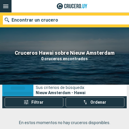
Encontrar un crucero
Nuestros destinos
Cruceros Hawai sobre Nieuw Amsterdam
0 cruceros encontrados
Fecha de salida
Puertos
Compañías
Sus criterios de búsqueda:
Buscar
Nieuw Amsterdam - Hawai
Filtrar
Ordenar
En estos momentos no hay cruceros disponibles.