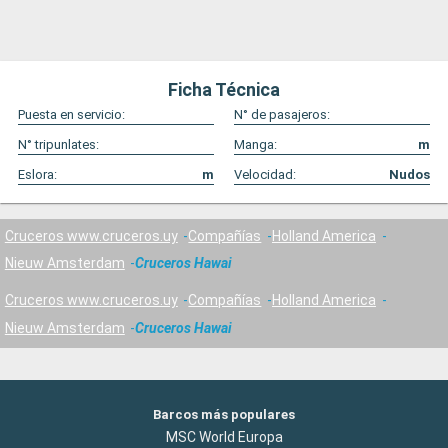
Ficha Técnica
Puesta en servicio:
N° de pasajeros:
N° tripunlates:
Manga:
m
Eslora:
m
Velocidad:
Nudos
Cruceros www.cruceros.uy
Compañías
Holland America
Nieuw Amsterdam
Cruceros Hawai
Cruceros www.cruceros.uy
Compañías
Holland America
Nieuw Amsterdam
Cruceros Hawai
Barcos más populares
MSC World Europa