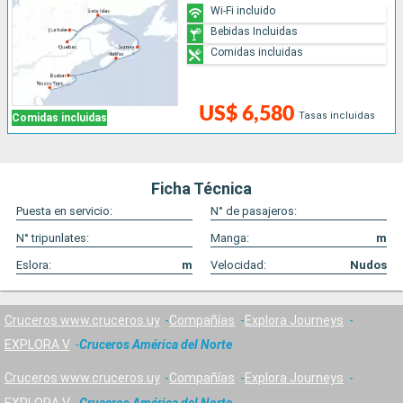
Wi-Fi incluido
Bebidas Incluidas
Comidas incluidas
US$ 6,580
Tasas incluidas
Comidas incluidas
Ficha Técnica
Puesta en servicio:
N° de pasajeros:
N° tripunlates:
Manga:
m
Eslora:
m
Velocidad:
Nudos
Cruceros www.cruceros.uy
Compañías
Explora Journeys
EXPLORA V
Cruceros América del Norte
Cruceros www.cruceros.uy
Compañías
Explora Journeys
EXPLORA V
Cruceros América del Norte