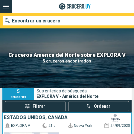
Encontrar un crucero
Nuestros destinos
Cruceros América del Norte sobre EXPLORA V
5 cruceros encontrados
Fecha de salida
Puertos
Compañías
5
Sus criterios de búsqueda:
Buscar
EXPLORA V - América del Norte
cruceros
Filtrar
Ordenar
ESTADOS UNIDOS, CANADÁ
EXPLORA V
21 d
Nueva York
24/09/2028