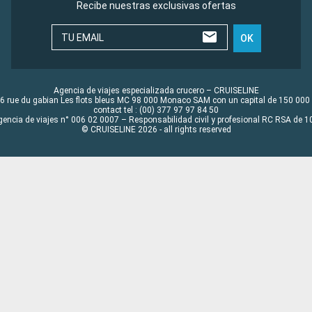
Recibe nuestras exclusivas ofertas
TU EMAIL
OK
Agencia de viajes especializada crucero – CRUISELINE
6 rue du gabian Les flots bleus MC 98 000 Monaco SAM con un capital de 150 000
contact tel : (00) 377 97 97 84 50
gencia de viajes n° 006 02 0007 – Responsabilidad civil y profesional RC RSA de
© CRUISELINE 2026 - all rights reserved