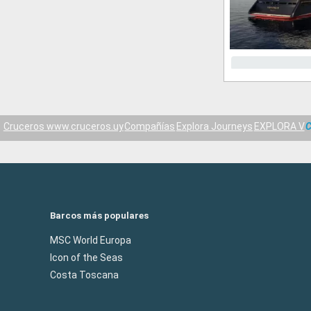
Cruceros www.cruceros.uy
Compañías
Explora Journeys
EXPLORA V
C
Barcos más populares
MSC World Europa
Icon of the Seas
Costa Toscana