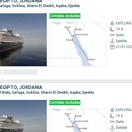
 EGIPTO, JORDANIA
 Safaga, Sokhna, Sharm El Sheikh, Aqaba, Djedda
Comidas incluidas
EXPLORA
10 d
Suite
Djedda
21/01/20
 EGIPTO, JORDANIA
 Al Wahj, Safaga, Sokhna, Sharm El Sheikh, Aqaba, Djedda
Comidas incluidas
EXPLORA
10 d
Suite
Djedda