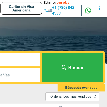
Estamos
cerrados
Caribe sin Visa
+1 (786) 842
Americana
4533
Buscar
añías
Búsqueda Avanzada
Ordenar Los más vendidos