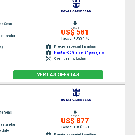
the Seas
desde
US$ 581
 estándar
Tasas: +US$ 170
Precio especial familias
26
Hasta -60% en el 2° pasajero
Comidas incluidas
VER LAS OFERTAS
the Seas
desde
US$ 877
 estándar
Tasas: +US$ 161
erdale
Precio especial familias