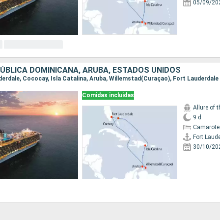
05/09/20
ÚBLICA DOMINICANA, ARUBA, ESTADOS UNIDOS
uderdale, Cococay, Isla Catalina, Aruba, Willemstad(Curaçao), Fort Lauderdale
Comidas incluidas
Allure of 
9 d
Camarote
Fort Laud
30/10/20