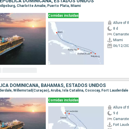
REPÚBLICA DOMINICANA, ESTADOS UNIDOS
Philipsburg, Charlotte Amalie, Puerto Plata, Miami
Comidas incluidas
Allure of 
8 d
Camarote
Miami
06/12/20
LICA DOMINICANA, BAHAMAS, ESTADOS UNIDOS
uderdale, Willemstad(Curaçao), Aruba, Isla Catalina, Cococay, Fort Lauderdale
Comidas incluidas
Allure of 
9 d
Camarote
Fort Laud