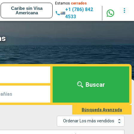
Estamos
cerrados
Caribe sin Visa
+1 (786) 842
Americana
4533
as
Buscar
añías
Búsqueda Avanzada
Ordenar Los más vendidos