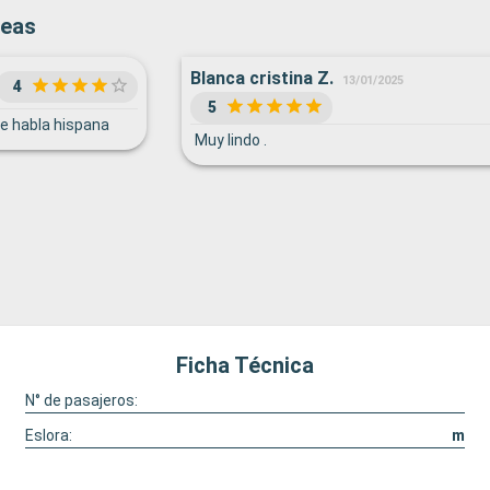
Seas
Blanca cristina Z.
13/01/2025
4
5
e habla hispana
Muy lindo .
Ficha Técnica
N° de pasajeros:
Eslora:
m