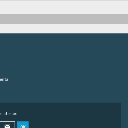
venta
as ofertas
OK