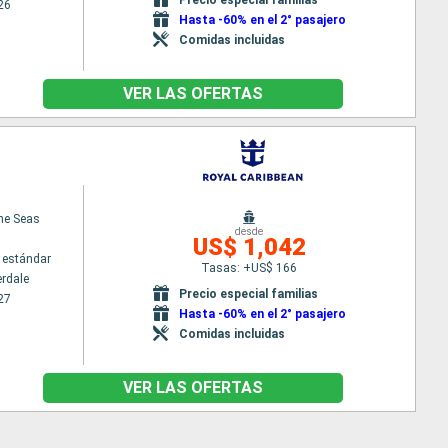
26
Hasta -60% en el 2° pasajero
Comidas incluidas
VER LAS OFERTAS
the Seas
desde
US$ 1,042
 estándar
Tasas: +US$ 166
erdale
Precio especial familias
27
Hasta -60% en el 2° pasajero
Comidas incluidas
VER LAS OFERTAS