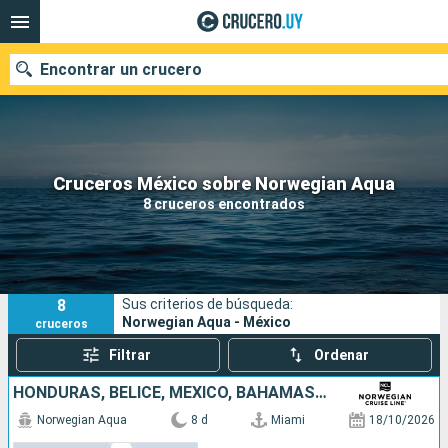
Encontrar un crucero
Nuestros destinos
Cruceros México sobre Norwegian Aqua
8 cruceros encontrados
Fecha de salida
Puertos
Compañías
8
Sus criterios de búsqueda:
Buscar
Norwegian Aqua - México
cruceros
Filtrar
Ordenar
HONDURAS, BELICE, MÉXICO, BAHAMAS, ESTADOS UNIDOS
Norwegian Aqua
8 d
Miami
18/10/2026