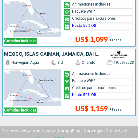
Animaciones Incluidas
Paquete WiFi*
Créditos para excursiones
Hasta 50% Off
US$ 1,099
+Tasas
Comidas incluidas
MÉXICO, ISLAS CAIMÁN, JAMAICA, BAHAMAS, ESTADOS UNIDOS
Norwegian Aqua
8 d
Orlando
19/03/2028
Animaciones Incluidas
Paquete WiFi*
Créditos para excursiones
Hasta 50% Off
US$ 1,159
+Tasas
Comidas incluidas
Cruceros www.cruceros.uy
Compañías
Norwegian Cruise Line