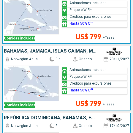
Animaciones Incluidas
Paquete WiFi*
Créditos para excursiones
Hasta 50% Off
US$ 799
+Tasas
Comidas incluidas
BAHAMAS, JAMAICA, ISLAS CAIMÁN, MÉXICO, ESTADOS UNIDOS
Norwegian Aqua
8 d
Orlando
28/11/2027
Animaciones Incluidas
Paquete WiFi*
Créditos para excursiones
Hasta 50% Off
US$ 799
+Tasas
Comidas incluidas
REPÚBLICA DOMINICANA, BAHAMAS, ESTADOS UNIDOS
Norwegian Aqua
8 d
Orlando
17/10/2027