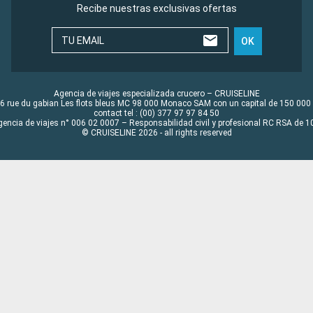
Recibe nuestras exclusivas ofertas
TU EMAIL
OK
Agencia de viajes especializada crucero – CRUISELINE
6 rue du gabian Les flots bleus MC 98 000 Monaco SAM con un capital de 150 000
contact tel : (00) 377 97 97 84 50
gencia de viajes n° 006 02 0007 – Responsabilidad civil y profesional RC RSA de
© CRUISELINE 2026 - all rights reserved