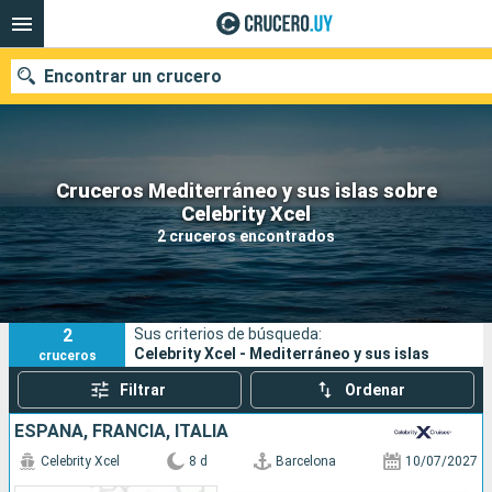
Encontrar un crucero
Cruceros Mediterráneo y sus islas sobre
Nuestros destinos
Celebrity Xcel
2 cruceros encontrados
Fecha de salida
Puertos
Compañías
2
Sus criterios de búsqueda:
Buscar
Celebrity Xcel - Mediterráneo y sus islas
cruceros
Filtrar
Ordenar
ESPAÑA, FRANCIA, ITALIA
Celebrity Xcel
8 d
Barcelona
10/07/2027