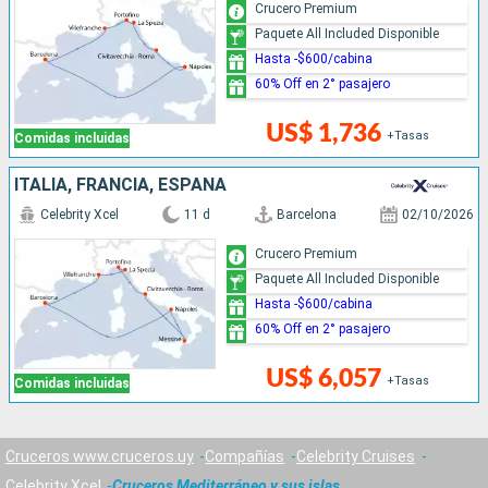
Crucero Premium
Paquete All Included Disponible
Hasta -$600/cabina
60% Off en 2° pasajero
US$ 1,736
+Tasas
Comidas incluidas
ITALIA, FRANCIA, ESPAÑA
Celebrity Xcel
11 d
Barcelona
02/10/2026
Crucero Premium
Paquete All Included Disponible
Hasta -$600/cabina
60% Off en 2° pasajero
US$ 6,057
+Tasas
Comidas incluidas
Cruceros www.cruceros.uy
Compañías
Celebrity Cruises
Celebrity Xcel
Cruceros Mediterráneo y sus islas