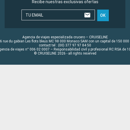
Recibe nuestras exclusivas ofertas
TU EMAIL
OK
Agencia de viajes especializada crucero – CRUISELINE
6 rue du gabian Les flots bleus MC 98 000 Monaco SAM con un capital de 150 000
contact tel : (00) 377 97 97 84 50
gencia de viajes n° 006 02 0007 – Responsabilidad civil y profesional RC RSA de
© CRUISELINE 2026 - all rights reserved