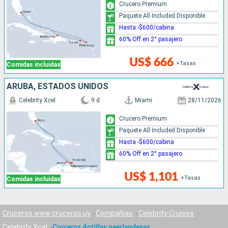
Crucero Premium
Paquete All Included Disponible
Hasta -$600/cabina
60% Off en 2° pasajero
US$ 666
+Tasas
Comidas incluidas
ARUBA, ESTADOS UNIDOS
Celebrity Xcel
9 d
Miami
28/11/2026
Crucero Premium
Paquete All Included Disponible
Hasta -$600/cabina
60% Off en 2° pasajero
US$ 1,101
+Tasas
Comidas incluidas
Cruceros www.cruceros.uy
Compañías
Celebrity Cruises
Celebrity Xcel
Cruceros Antillas neerlandesas