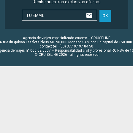
Recibe nuestras exclusivas ofertas
TU EMAIL
OK
Agencia de viajes especializada crucero – CRUISELINE
6 rue du gabian Les flots bleus MC 98 000 Monaco SAM con un capital de 150 000
contact tel : (00) 377 97 97 84 50
gencia de viajes n° 006 02 0007 – Responsabilidad civil y profesional RC RSA de
© CRUISELINE 2026 - all rights reserved