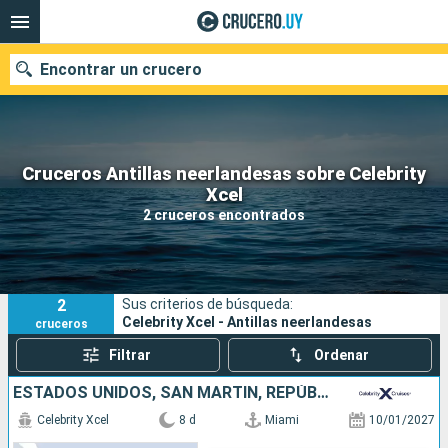
Encontrar un crucero
Cruceros Antillas neerlandesas sobre Celebrity
Nuestros destinos
Xcel
2 cruceros encontrados
Fecha de salida
Puertos
Compañías
2
Sus criterios de búsqueda:
Buscar
Celebrity Xcel - Antillas neerlandesas
cruceros
Filtrar
Ordenar
ESTADOS UNIDOS, SAN MARTÍN, REPÚBLICA DOMINICANA
Celebrity Xcel
8 d
Miami
10/01/2027