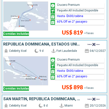
Crucero Premium
Paquete All Included Disponible
Hasta -$600/cabina
60% Off en 2° pasajero
US$ 819
+Tasas
Comidas incluidas
REPÚBLICA DOMINICANA, ESTADOS UNIDOS, ANTIGUA Y BARBUDA, SAN MARTÍN
Celebrity Xcel
9 d
Fort Lauderdale
04/12/2027
Crucero Premium
Paquete All Included Disponible
Hasta -$600/cabina
60% Off en 2° pasajero
US$ 898
+Tasas
Comidas incluidas
SAN MARTÍN, REPÚBLICA DOMINICANA, ESTADOS UNIDOS
Celebrity Xcel
8 d
Miami
20/12/2026