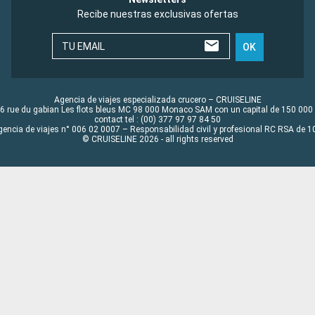
Recibe nuestras exclusivas ofertas
TU EMAIL
OK
Agencia de viajes especializada crucero – CRUISELINE
6 rue du gabian Les flots bleus MC 98 000 Monaco SAM con un capital de 150 000
contact tel : (00) 377 97 97 84 50
gencia de viajes n° 006 02 0007 – Responsabilidad civil y profesional RC RSA de
© CRUISELINE 2026 - all rights reserved