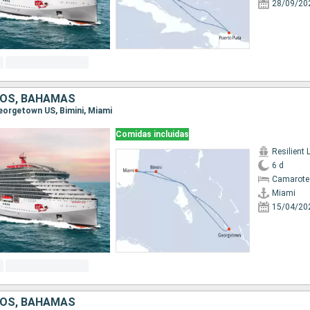
28/09/20
DOS, BAHAMAS
Georgetown US, Bimini, Miami
Comidas incluidas
Resilient 
6 d
Camarote
Miami
15/04/20
DOS, BAHAMAS