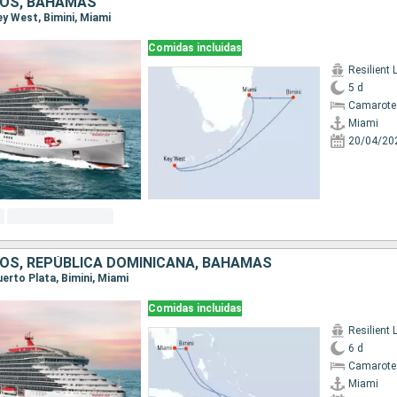
DOS, BAHAMAS
Key West, Bimini, Miami
Comidas incluidas
Resilient 
5 d
Camarote
Miami
20/04/20
OS, REPÚBLICA DOMINICANA, BAHAMAS
Puerto Plata, Bimini, Miami
Comidas incluidas
Resilient 
6 d
Camarote
Miami