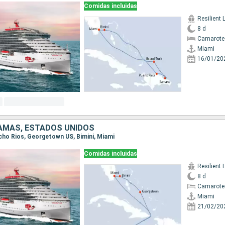
Comidas incluidas
Resilient 
8 d
Camarote
Miami
16/01/20
AMAS, ESTADOS UNIDOS
Ocho Rios, Georgetown US, Bimini, Miami
Comidas incluidas
Resilient 
8 d
Camarote
Miami
21/02/20