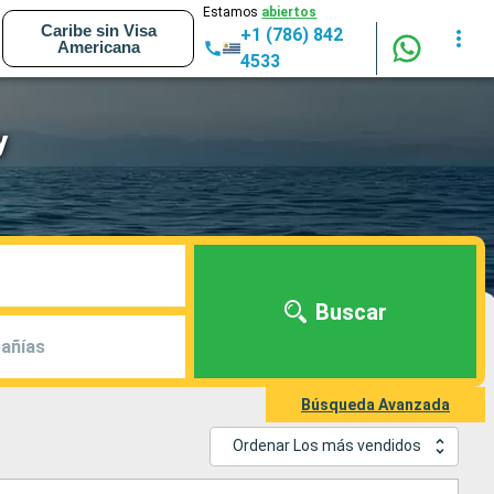
Estamos
abiertos
Caribe sin Visa
+1 (786) 842
Americana
4533
y
Buscar
añías
Búsqueda Avanzada
Ordenar Los más vendidos