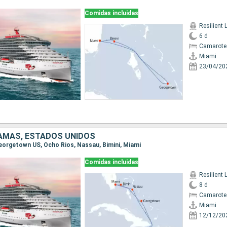
Comidas incluidas
Resilient 
6 d
Camarote
Miami
23/04/20
AMAS, ESTADOS UNIDOS
 Georgetown US, Ocho Rios, Nassau, Bimini, Miami
Comidas incluidas
Resilient 
8 d
Camarote
Miami
12/12/20