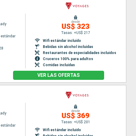
desde
Lady
US$ 323
Tasas: +US$ 217
 estándar
Wifi estándar incluido
Bebidas sin alcohol incluidas
28
Restaurantes de especialidades incluidos
Cruceros 100% para adultos
Comidas incluidas
VER LAS OFERTAS
desde
Lady
US$ 369
Tasas: +US$ 201
 estándar
Wifi estándar incluido
Bebidas sin alcohol incluidas