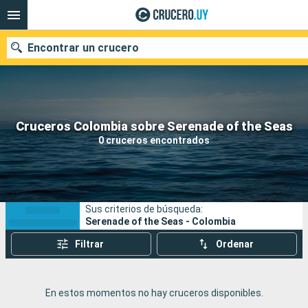
Encontrar un crucero
Nuestros destinos
Cruceros Colombia sobre Serenade of the Seas
0 cruceros encontrados
Fecha de salida
Puertos
Compañías
Sus criterios de búsqueda:
Buscar
Serenade of the Seas - Colombia
Filtrar
Ordenar
En estos momentos no hay cruceros disponibles.