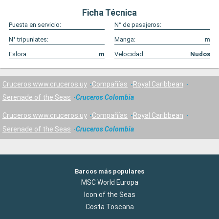
Ficha Técnica
Puesta en servicio:
N° de pasajeros:
N° tripunlates:
Manga:
m
Eslora:
m
Velocidad:
Nudos
Cruceros www.cruceros.uy
Compañías
Royal Caribbean
Serenade of the Seas
Cruceros Colombia
Cruceros www.cruceros.uy
Compañías
Royal Caribbean
Serenade of the Seas
Cruceros Colombia
Barcos más populares
MSC World Europa
Icon of the Seas
Costa Toscana