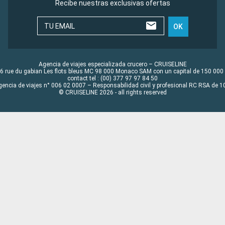
Recibe nuestras exclusivas ofertas
TU EMAIL
OK
Agencia de viajes especializada crucero – CRUISELINE
6 rue du gabian Les flots bleus MC 98 000 Monaco SAM con un capital de 150 000
contact tel : (00) 377 97 97 84 50
gencia de viajes n° 006 02 0007 – Responsabilidad civil y profesional RC RSA de
© CRUISELINE 2026 - all rights reserved