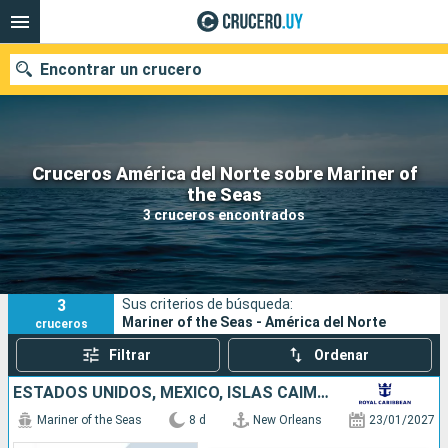
Encontrar un crucero
Cruceros América del Norte sobre Mariner of
Nuestros destinos
the Seas
3 cruceros encontrados
Fecha de salida
Puertos
Compañías
3
Sus criterios de búsqueda:
Buscar
Mariner of the Seas - América del Norte
cruceros
Filtrar
Ordenar
ESTADOS UNIDOS, MÉXICO, ISLAS CAIMÁN, JAMAICA
Mariner of the Seas
8 d
New Orleans
23/01/2027