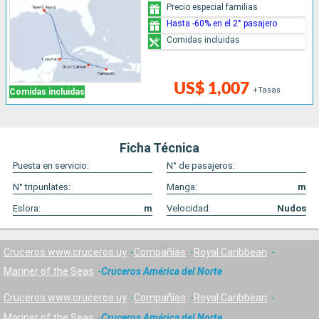
Precio especial familias
Hasta -60% en el 2° pasajero
Comidas incluidas
US$ 1,007
+Tasas
Comidas incluidas
Ficha Técnica
Puesta en servicio:
N° de pasajeros:
N° tripunlates:
Manga:
m
Eslora:
m
Velocidad:
Nudos
Cruceros www.cruceros.uy
Compañías
Royal Caribbean
Mariner of the Seas
Cruceros América del Norte
Cruceros www.cruceros.uy
Compañías
Royal Caribbean
Mariner of the Seas
Cruceros América del Norte