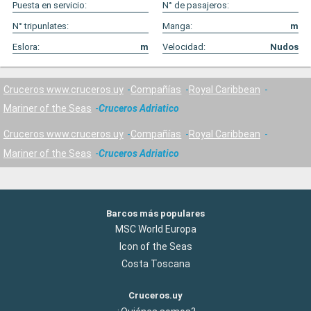
Puesta en servicio:
N° de pasajeros:
N° tripunlates:
Manga:
m
Eslora:
m
Velocidad:
Nudos
Cruceros www.cruceros.uy
Compañías
Royal Caribbean
Mariner of the Seas
Cruceros Adriatico
Cruceros www.cruceros.uy
Compañías
Royal Caribbean
Mariner of the Seas
Cruceros Adriatico
Barcos más populares
MSC World Europa
Icon of the Seas
Costa Toscana
Cruceros.uy