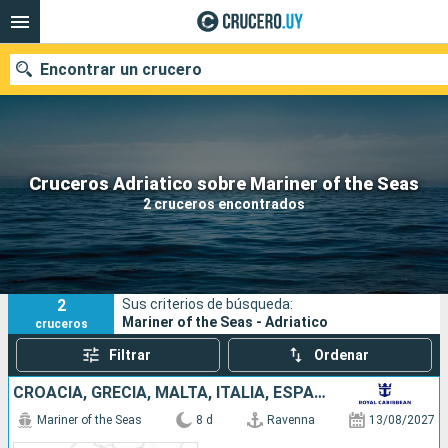
Encontrar un crucero
Nuestros destinos
Cruceros Adriatico sobre Mariner of the Seas
2 cruceros encontrados
Fecha de salida
Puertos
Compañías
2
Sus criterios de búsqueda:
Buscar
Mariner of the Seas - Adriatico
cruceros
Filtrar
Ordenar
CROACIA, GRECIA, MALTA, ITALIA, ESPAÑA
Mariner of the Seas
8 d
Ravenna
13/08/2027