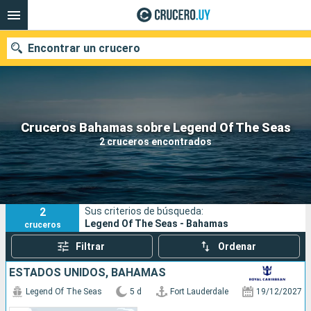
Encontrar un crucero
Nuestros destinos
Cruceros Bahamas sobre Legend Of The Seas
2 cruceros encontrados
Fecha de salida
Puertos
Compañías
2
Sus criterios de búsqueda:
Buscar
Legend Of The Seas - Bahamas
cruceros
Filtrar
Ordenar
ESTADOS UNIDOS, BAHAMAS
Legend Of The Seas
5 d
Fort Lauderdale
19/12/2027