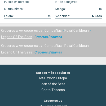
Puesta en servicio:
N° de pasajeros:
N° tripunlates:
Manga:
m
Eslora:
m
Velocidad:
Nudos
Cruceros www.cruceros.uy
Compañías
Royal Caribbean
Legend Of The Seas
Cruceros Bahamas
Cruceros www.cruceros.uy
Compañías
Royal Caribbean
Legend Of The Seas
Cruceros Bahamas
Barcos más populares
MSC World Europa
Icon of the Seas
Costa Toscana
Cruceros.uy