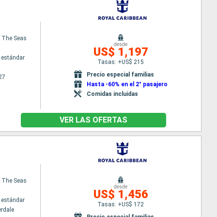
 The Seas
desde
US$ 1,197
 estándar
Tasas: +US$ 215
Precio especial familias
27
Hasta -60% en el 2° pasajero
Comidas incluidas
VER LAS OFERTAS
 The Seas
desde
US$ 1,456
 estándar
Tasas: +US$ 172
erdale
Precio especial familias