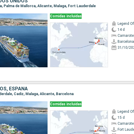
DOS UNIDOS
na, Palma de Mallorca, Alicante, Malaga, Fort Lauderdale
Comidas incluidas
Legend Of
14 d
Camarote
Barcelona
31/10/20
OS, ESPAÑA
uderdale, Cadiz, Malaga, Alicante, Barcelona
Comidas incluidas
Legend Of
15 d
Camarote
Fort Laud