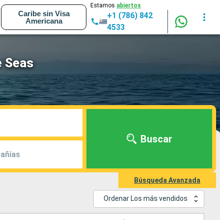
Estamos
abiertos
Caribe sin Visa
+1 (786) 842
Americana
4533
e Seas
Buscar
añías
Búsqueda Avanzada
Ordenar Los más vendidos