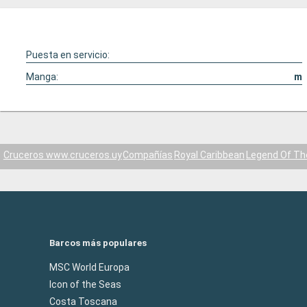
Puesta en servicio:
Manga:
m
Cruceros www.cruceros.uy
Compañías
Royal Caribbean
Legend Of Th
Barcos más populares
MSC World Europa
Icon of the Seas
Costa Toscana