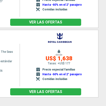
27
Hasta -60% en el 2° pasajero
Comidas incluidas
VER LAS OFERTAS
 The Seas
desde
US$ 1,638
 estándar
Tasas: +US$ 177
Precio especial familias
26
Hasta -60% en el 2° pasajero
Comidas incluidas
VER LAS OFERTAS