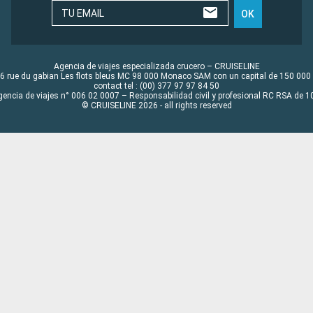
TU EMAIL
OK
Agencia de viajes especializada crucero – CRUISELINE
6 rue du gabian Les flots bleus MC 98 000 Monaco SAM con un capital de 150 000
contact tel : (00) 377 97 97 84 50
gencia de viajes n° 006 02 0007 – Responsabilidad civil y profesional RC RSA de
© CRUISELINE 2026 - all rights reserved