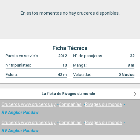
En estos momentos no hay cruceros disponibles.
Ficha Técnica
Puesta en servicio:
2012
N° de pasajeros:
32
N° tripunlates:
13
Manga:
8
m
Eslora:
42
m
Velocidad:
0
Nudos
La flota de Rivages du monde
Cruceros www.cruceros.uy
Compañías
Rivages du monde
RV Angkor Pandaw
Cruceros www.cruceros.uy
Compañías
Rivages du monde
RV Angkor Pandaw