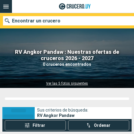
Encontrar un crucero
RV Angkor Pandaw : Nuestras ofertas de
Nuestros destinos
cruceros 2026 - 2027
0 cruceros encontrados
Fecha de salida
Puertos
Compañías
Ver las 5 fotos siguientes
Buscar
Sus criterios de búsqueda:
RV Angkor Pandaw
Filtrar
Ordenar