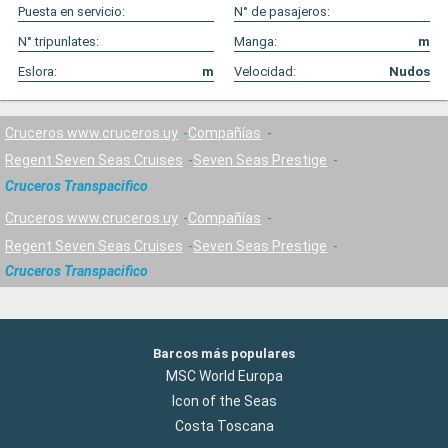
Puesta en servicio:
N° de pasajeros:
N° tripunlates:
Manga:
m
Eslora:
m
Velocidad:
Nudos
Cruceros www.cruceros.uy
Compañías
Regent Seven Seas Cruises
Seven Seas Prestige
Cruceros Transpacifico
Cruceros www.cruceros.uy
Compañías
Regent Seven Seas Cruises
Seven Seas Prestige
Cruceros Transpacifico
Barcos más populares
MSC World Europa
Icon of the Seas
Costa Toscana