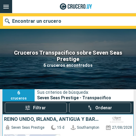
Encontrar un crucero
Cruceros Transpacifico sobre Seven Seas
Nuestros destinos
Prestige
6 cruceros encontrados
Fecha de salida
Puertos
Compañías
6
Sus criterios de búsqueda:
Buscar
Seven Seas Prestige - Transpacifico
cruceros
Filtrar
Ordenar
REINO UNIDO, IRLANDA, ANTIGUA Y BARBUDA, CANADÁ
Seven Seas Prestige
15 d
Southampton
27/08/2028