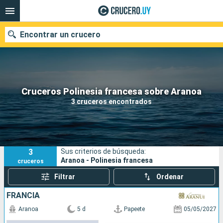
Encontrar un crucero
Nuestros destinos
Cruceros Polinesia francesa sobre Aranoa
3 cruceros encontrados
Fecha de salida
Puertos
Compañías
3
Sus criterios de búsqueda:
Buscar
Aranoa - Polinesia francesa
cruceros
Filtrar
Ordenar
FRANCIA
Aranoa
5 d
Papeete
05/05/2027