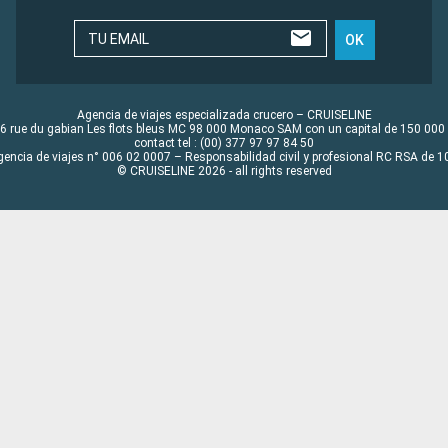
TU EMAIL
OK
Agencia de viajes especializada crucero – CRUISELINE
6 rue du gabian Les flots bleus MC 98 000 Monaco SAM con un capital de 150 000
contact tel : (00) 377 97 97 84 50
gencia de viajes n° 006 02 0007 – Responsabilidad civil y profesional RC RSA de
© CRUISELINE 2026 - all rights reserved