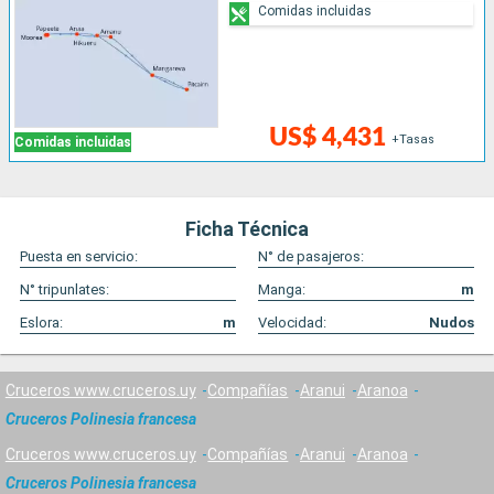
Comidas incluidas
US$ 4,431
+Tasas
Comidas incluidas
Ficha Técnica
Puesta en servicio:
N° de pasajeros:
N° tripunlates:
Manga:
m
Eslora:
m
Velocidad:
Nudos
Cruceros www.cruceros.uy
Compañías
Aranui
Aranoa
Cruceros Polinesia francesa
Cruceros www.cruceros.uy
Compañías
Aranui
Aranoa
Cruceros Polinesia francesa