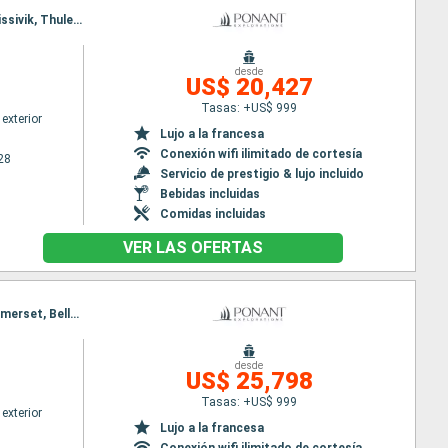
Itinerario : Nuuk, Sisimiut, Bahia Disco, Base Paul Emile Victor, Akulleq Greenland, Kullorsuaq, Savissivik, Thule, Pond Inlet, Estrecho de Lancaster, Nooralak, Nuuk
desde
US$ 20,427
Tasas: +US$ 999
exterior
Lujo a la francesa
Conexión wifi ilimitado de cortesía
28
Servicio de prestigio & lujo incluido
Bebidas incluidas
Comidas incluidas
VER LAS OFERTAS
Itinerario : Nuuk, Nooralak, Bahia Disco, Pond Inlet, Philpots Island, Estrecho de Lancaster, Île Somerset, Bellot stait, Prince of Wales Strait, Île de Prescott, Prince of Wales Strait, Estrecho de Lancaster, Beechey (île), Estrecho de Lancaster, Svartenhavn, Qeqertarsuaq, Evighedsfjorden, Nuuk
desde
US$ 25,798
Tasas: +US$ 999
exterior
Lujo a la francesa
Conexión wifi ilimitado de cortesía