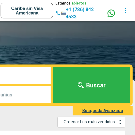
Estamos
abiertos
Caribe sin Visa
+1 (786) 842
Americana
4533
Buscar
añías
Búsqueda Avanzada
Ordenar Los más vendidos