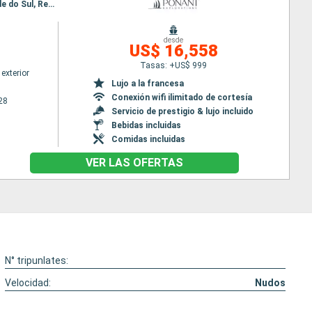
Itinerario : Nuuk, Qeqertarsuaq, Iqaluit, Grinell glacier, Akpatok, Nachvak fjord, Nain CA, Rio Grande do Sul, Red Bay, Adamstown, Twillengate, Baie de Trinity, St Johns, Saint Pierre y Miquelon, Halifax
desde
US$ 16,558
Tasas: +US$ 999
exterior
Lujo a la francesa
Conexión wifi ilimitado de cortesía
28
Servicio de prestigio & lujo incluido
Bebidas incluidas
Comidas incluidas
VER LAS OFERTAS
N° tripunlates:
Velocidad:
Nudos