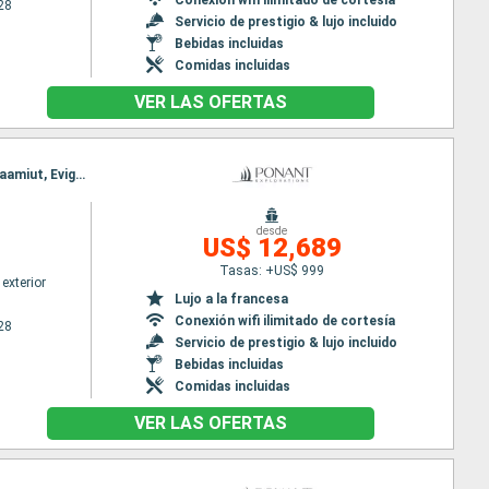
28
Servicio de prestigio & lujo incluido
Bebidas incluidas
Comidas incluidas
VER LAS OFERTAS
Itinerario : Reykjavik, Tasiilaq, Timmiarmiut, Pasaje de Christian Sund, Hvar, Igaliku, Qassiarsuk, Paamiut, Evighedsfjorden, Bahia Disco, Nooralak, Nuuk
desde
US$ 12,689
Tasas: +US$ 999
exterior
Lujo a la francesa
Conexión wifi ilimitado de cortesía
28
Servicio de prestigio & lujo incluido
Bebidas incluidas
Comidas incluidas
VER LAS OFERTAS