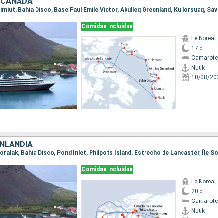
 CANADÁ
Comidas incluidas
Le Boreal
17 d
Camarote 
Nuuk
10/08/20
NLANDIA
Comidas incluidas
Le Boreal
20 d
Camarote 
Nuuk