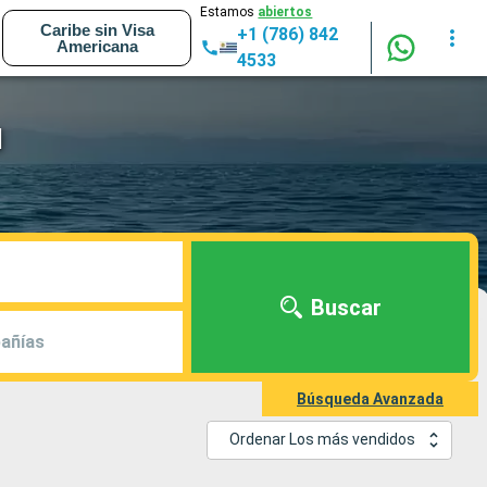
Estamos
abiertos
Caribe sin Visa
+1 (786) 842
Americana
4533
l
Buscar
añías
Búsqueda Avanzada
Ordenar Los más vendidos