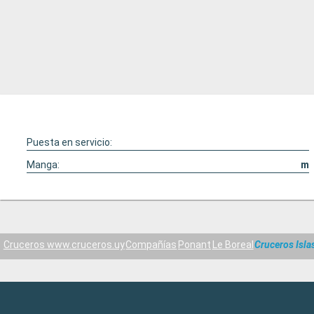
Puesta en servicio:
Manga:
m
Cruceros www.cruceros.uy
Compañías
Ponant
Le Boreal
Cruceros Isla