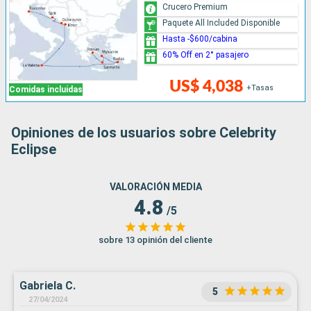
Crucero Premium
Paquete All Included Disponible
Hasta -$600/cabina
60% Off en 2° pasajero
US$ 4,038
+Tasas
Comidas incluidas
Opiniones de los usuarios sobre Celebrity
Eclipse
VALORACIÓN MEDIA
4.8
/5
sobre 13 opinión del cliente
Gabriela C.
5
27/04/2024