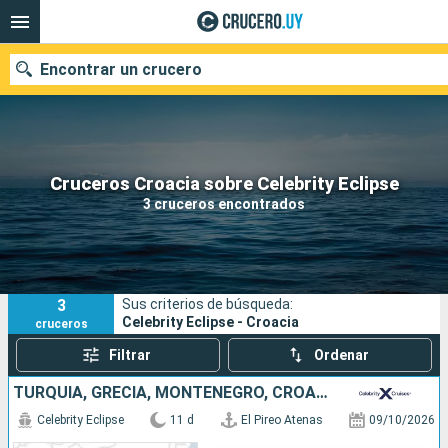
Encontrar un crucero
Nuestros destinos
Cruceros Croacia sobre Celebrity Eclipse
3 cruceros encontrados
Fecha de salida
Puertos
Compañías
3
Sus criterios de búsqueda:
Buscar
Celebrity Eclipse - Croacia
cruceros
Filtrar
Ordenar
TURQUÍA, GRECIA, MONTENEGRO, CROACIA, ITALIA
Celebrity Eclipse
11 d
El Pireo Atenas
09/10/2026