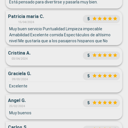
Está pensado para divertirse y pasarla muy bien.
Patricia maria C.
5
15/04/2024
Muy buen servicio Puntualidad Limpieza impecable
Amabilidad Excelente comida Espectáculos de altísimo
nivel Me gustaría que a los pasajeros hispanos que No
hablamos inglés nos explicarán mejor las actividades para
Cristina A.
poder participar
5
03/04/2024
Graciela G.
5
09/03/2024
Excelente
Angel G.
5
25/02/2024
Muy buenos
Carlos S.