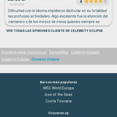
4
10/02/2024
Dificultad con el idioma impidieron disfrutar en su totalidad
las profusas actividades. Algo excelente fue la atención del
camarero y de los mozos de mesa quienes siempre se
ocuparon de la alimentación de mi hija, celíaca, brindando lo
VER TODAS LAS OPINIONES CLIENTE DE CELEBRITY ECLIPSE
mejor para ella (Ari Nur, Meachio, Jalvin, si no equivoco sus
nombres exactamente).
Cruceros www.cruceros.uy
Compañías
Celebrity Cruises
Celebrity Eclipse
Cruceros Croacia
Barcos más populares
MSC World Europa
Icon of the Seas
Costa Toscana
Cruceros.uy