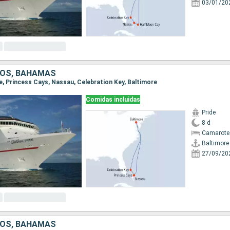
03/01/20
DOS, BAHAMAS
re, Princess Cays, Nassau, Celebration Key, Baltimore
Comidas incluidas
Pride
8 d
Camarote
Baltimore
27/09/20
DOS, BAHAMAS