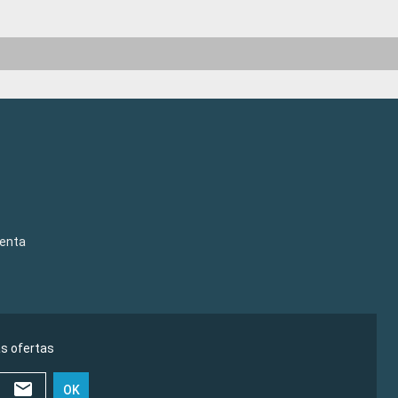
venta
as ofertas
OK