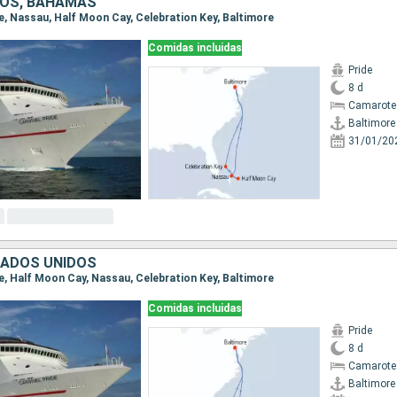
DOS, BAHAMAS
re, Nassau, Half Moon Cay, Celebration Key, Baltimore
Comidas incluidas
Pride
8 d
Camarote
Baltimore
31/01/20
TADOS UNIDOS
re, Half Moon Cay, Nassau, Celebration Key, Baltimore
Comidas incluidas
Pride
8 d
Camarote
Baltimore