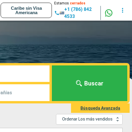
Estamos
cerrados
Caribe sin Visa
+1 (786) 842
Americana
4533
Buscar
añías
Búsqueda Avanzada
Ordenar Los más vendidos