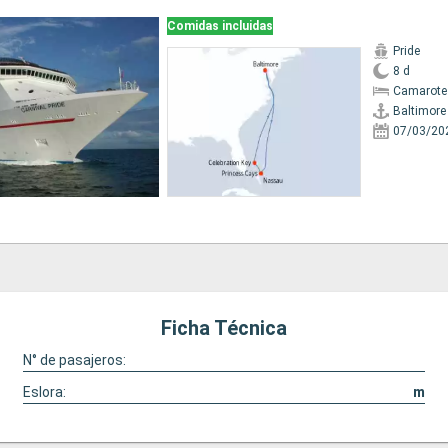
Comidas incluidas
Pride
8 d
Camarote
Baltimore
07/03/20
Ficha Técnica
N° de pasajeros:
Eslora:
m