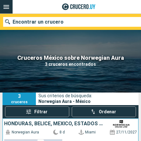
Encontrar un crucero
Nuestros destinos
Cruceros México sobre Norwegian Aura
3 cruceros encontrados
Fecha de salida
Puertos
Compañías
3
Sus criterios de búsqueda:
Buscar
Norwegian Aura - México
cruceros
Filtrar
Ordenar
HONDURAS, BELICE, MÉXICO, ESTADOS UNIDOS
Norwegian Aura
8 d
Miami
27/11/2027