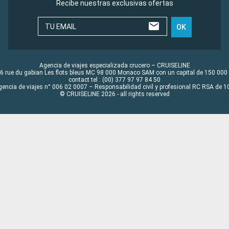
Recibe nuestras exclusivas ofertas
TU EMAIL
OK
Agencia de viajes especializada crucero – CRUISELINE
6 rue du gabian Les flots bleus MC 98 000 Monaco SAM con un capital de 150 000
contact tel : (00) 377 97 97 84 50
gencia de viajes n° 006 02 0007 – Responsabilidad civil y profesional RC RSA de
© CRUISELINE 2026 - all rights reserved