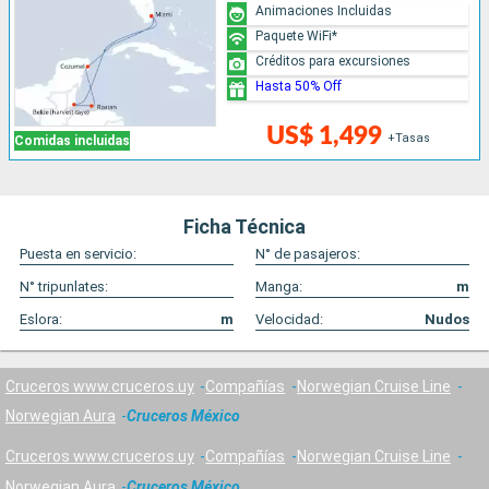
Animaciones Incluidas
Paquete WiFi*
Créditos para excursiones
Hasta 50% Off
US$ 1,499
+Tasas
Comidas incluidas
Ficha Técnica
Puesta en servicio:
N° de pasajeros:
N° tripunlates:
Manga:
m
Eslora:
m
Velocidad:
Nudos
Cruceros www.cruceros.uy
Compañías
Norwegian Cruise Line
Norwegian Aura
Cruceros México
Cruceros www.cruceros.uy
Compañías
Norwegian Cruise Line
Norwegian Aura
Cruceros México