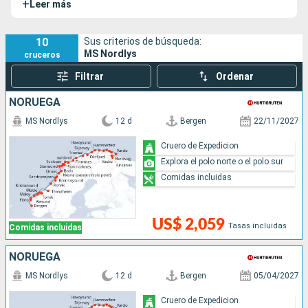
+
Leer más
pasajeros a descubrir los fiordos, Cabo Norte y la
espectacular Aurora Boreal.
10
Sus criterios de búsqueda:
MS Nordlys
cruceros
Filtrar
Ordenar
NORUEGA
MS Nordlys
12 d
Bergen
22/11/2027
Cruero de Expedicion
Explora el polo norte o el polo sur
Comidas incluidas
US$ 2,059
Tasas incluidas
Comidas incluidas
NORUEGA
MS Nordlys
12 d
Bergen
05/04/2027
Cruero de Expedicion