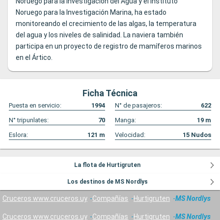
Noruego para la Investigación del Agua y el Instituto
Noruego para la Investigación Marina, ha estado
monitoreando el crecimiento de las algas, la temperatura
del agua y los niveles de salinidad. La naviera también
participa en un proyecto de registro de mamíferos marinos
en el Ártico.
Ficha Técnica
Puesta en servicio:
1994
N° de pasajeros:
622
N° tripunlates:
70
Manga:
19
m
Eslora:
121
m
Velocidad:
15
Nudos
La flota de Hurtigruten
Los destinos de MS Nordlys
Cruceros www.cruceros.uy
Compañías
Hurtigruten
MS Nordlys
Cruceros www.cruceros.uy
Compañías
Hurtigruten
MS Nordlys