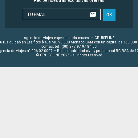
Recibe nuestras exclusivas ofertas
TU EMAIL
OK
Agencia de viajes especializada crucero – CRUISELINE
6 rue du gabian Les flots bleus MC 98 000 Monaco SAM con un capital de 150 000
contact tel : (00) 377 97 97 84 50
gencia de viajes n° 006 02 0007 – Responsabilidad civil y profesional RC RSA de
© CRUISELINE 2026 - all rights reserved