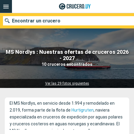
Encontrar un crucero
MS Nordlys : Nuestras ofertas de cruceros 2026
Nuestros destinos
- 2027
10 cruceros encontrados
Fecha de salida
Puertos
Compañías
Ver las 29 fotos siguientes
Buscar
El MS Nordlys, en servicio desde 1.994 y remodelado en
2.019, forma parte de la flota de
Hurtigruten
, naviera
especializada en cruceros de expedición por aguas polares
y cruceros costeros en aguas noruegas y ecandinavas. El
MS Nordlys navega, principalmente, para llevar a sus