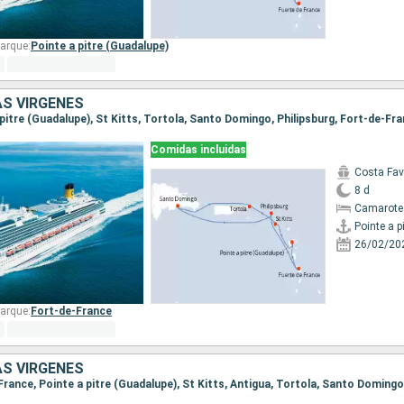
arque:
Pointe a pitre (Guadalupe)
AS VÍRGENES
Comidas incluidas
Costa Fa
8 d
Camarote
26/02/20
arque:
Fort-de-France
AS VÍRGENES