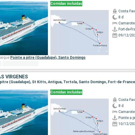
Comidas incluidas
Costa Fa
8 d
Camarote
Fort-de-Fr
09/12/20
arque:
Pointe a pitre (Guadalupe),
Santo Domingo
AS VÍRGENES
Comidas incluidas
Costa Fa
8 d
Camarote
10/12/20