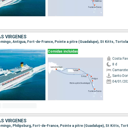
AS VÍRGENES
Comidas incluidas
Costa Fa
8 d
Camarote
Santo Do
04/01/20
AS VÍRGENES