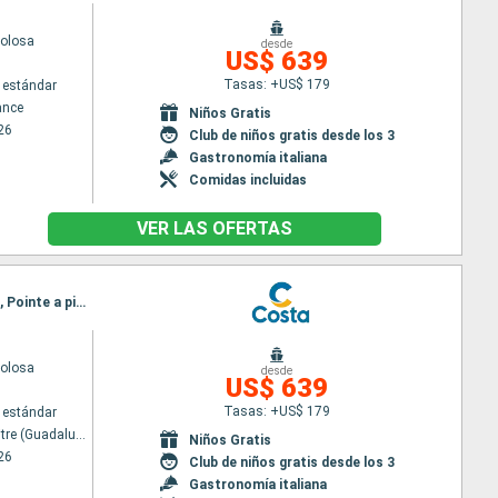
volosa
desde
US$ 639
Tasas: +US$ 179
 estándar
ance
Niños Gratis
26
Club de niños gratis desde los 3
Gastronomía italiana
Comidas incluidas
VER LAS OFERTAS
Itinerario : Pointe a pitre (Guadalupe), St Kitts, Antigua, Tortola, Santo Domingo, Fort-de-France, Pointe a pitre (Guadalupe)
volosa
desde
US$ 639
Tasas: +US$ 179
 estándar
Pointe a pitre (Guadalupe)
Niños Gratis
26
Club de niños gratis desde los 3
Gastronomía italiana