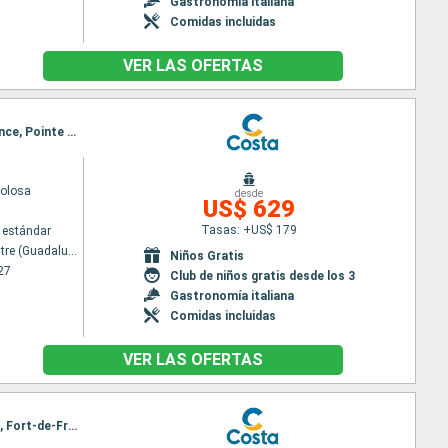
Gastronomía italiana
Comidas incluidas
VER LAS OFERTAS
Itinerario : Pointe a pitre (Guadalupe), St Kitts, Tortola, Santo Domingo, Philipsburg, Fort-de-France, Pointe a pitre (Guadalupe)
volosa
desde
US$ 629
Tasas: +US$ 179
 estándar
Pointe a pitre (Guadalupe)
Niños Gratis
27
Club de niños gratis desde los 3
Gastronomía italiana
Comidas incluidas
VER LAS OFERTAS
Itinerario : Fort-de-France, Pointe a pitre (Guadalupe), St Kitts, Antigua, Tortola, Santo Domingo, Fort-de-France