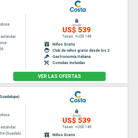
volosa
desde
US$ 539
Tasas: +US$ 149
 estándar
ance
Niños Gratis
26
Club de niños gratis desde los 3
Gastronomía italiana
Comidas incluidas
VER LAS OFERTAS
 (Guadalupe)
volosa
desde
US$ 539
Tasas: +US$ 149
 estándar
Pointe a pitre (Guadalupe)
Niños Gratis