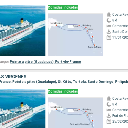
Comidas incluidas
Costa Fa
8 d
Camarote
Santo Do
11/01/20
arque:
Pointe a pitre (Guadalupe),
Fort-de-France
AS VÍRGENES
Comidas incluidas
Costa Fa
8 d
Camarote
Fort-de-Fr
25/02/20