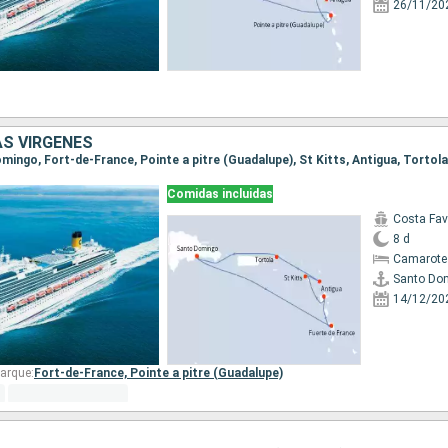
26/11/20
AS VÍRGENES
Comidas incluidas
Costa Fa
8 d
Camarote
Santo Do
14/12/20
arque:
Fort-de-France,
Pointe a pitre (Guadalupe)