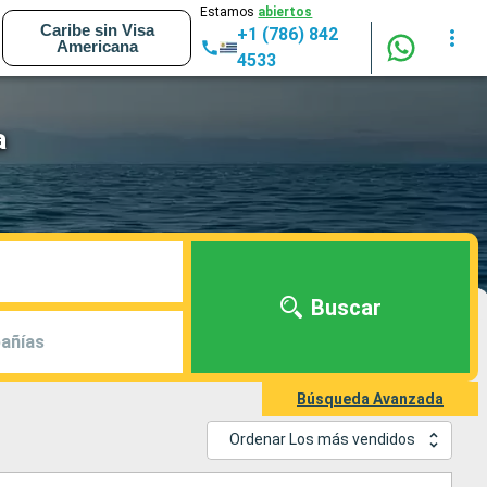
Estamos
abiertos
Caribe sin Visa
+1 (786) 842
Americana
4533
a
Buscar
añías
Búsqueda Avanzada
Ordenar Los más vendidos