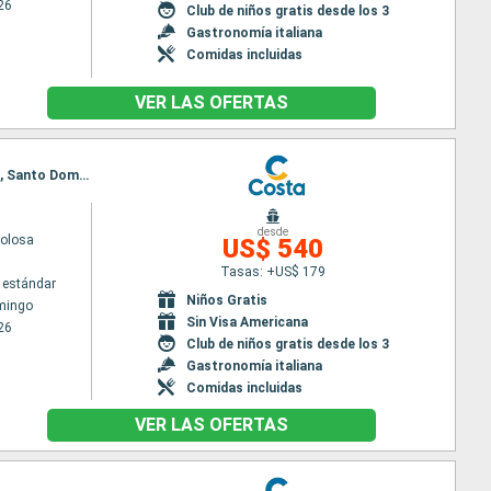
26
Club de niños gratis desde los 3
Gastronomía italiana
Comidas incluidas
VER LAS OFERTAS
Itinerario : Santo Domingo, Fort-de-France, Pointe a pitre (Guadalupe), St Kitts, Antigua, Tortola, Santo Domingo
desde
volosa
US$ 540
Tasas: +US$ 179
 estándar
Niños Gratis
mingo
Sin Visa Americana
26
Club de niños gratis desde los 3
Gastronomía italiana
Comidas incluidas
VER LAS OFERTAS