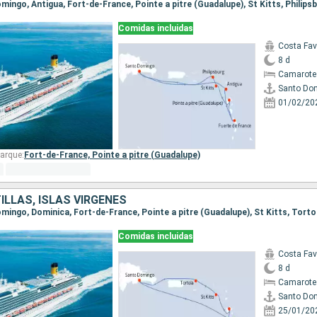
Comidas incluidas
Costa Fa
8 d
Camarote
Santo Do
01/02/20
arque:
Fort-de-France,
Pointe a pitre (Guadalupe)
ILLAS, ISLAS VÍRGENES
Comidas incluidas
Costa Fa
8 d
Camarote
Santo Do
25/01/20