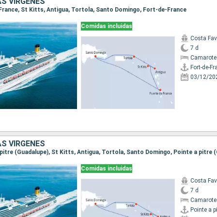
AS VÍRGENES
-France, St Kitts, Antigua, Tortola, Santo Domingo, Fort-de-France
Comidas incluidas
Costa Fa
7 d
Camarote
Fort-de-Fr
03/12/20
AS VÍRGENES
a pitre (Guadalupe), St Kitts, Antigua, Tortola, Santo Domingo, Pointe a pitre
Comidas incluidas
Costa Fa
7 d
Camarote