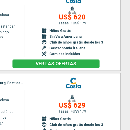
desde
volosa
US$ 620
Tasas: +US$ 179
 estándar
Niños Gratis
mingo
Sin Visa Americana
27
Club de niños gratis desde los 3
Gastronomía italiana
Comidas incluidas
VER LAS OFERTAS
Itinerario : Fort-de-France, Pointe a pitre (Guadalupe), St Kitts, Tortola, Santo Domingo, Philipsburg, Fort-de-France
volosa
desde
US$ 629
Tasas: +US$ 179
 estándar
ance
Niños Gratis
27
Club de niños gratis desde los 3