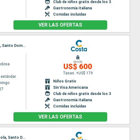
Club de niños gratis desde los 3
Gastronomía italiana
Comidas incluidas
VER LAS OFERTAS
Itinerario : Santo Domingo, Antigua, Fort-de-France, Pointe a pitre (Guadalupe), St Kitts, Tortola, Santo Domingo
desde
volosa
US$ 600
Tasas: +US$ 179
 estándar
Niños Gratis
mingo
Sin Visa Americana
27
Club de niños gratis desde los 3
Gastronomía italiana
Comidas incluidas
VER LAS OFERTAS
Itinerario : Santo Domingo, Philipsburg, Fort-de-France, Pointe a pitre (Guadalupe), St Kitts, Tortola, Santo Domingo