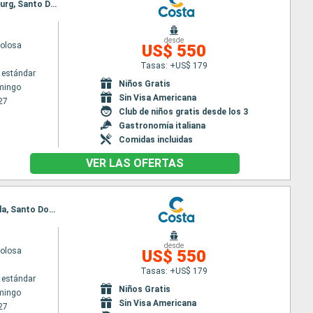
Itinerario : Santo Domingo, Antigua, Fort-de-France, Pointe a pitre (Guadalupe), St Kitts, Philipsburg, Santo Domingo
desde
volosa
US$ 550
Tasas: +US$ 179
 estándar
Niños Gratis
mingo
Sin Visa Americana
27
Club de niños gratis desde los 3
Gastronomía italiana
Comidas incluidas
VER LAS OFERTAS
Itinerario : Santo Domingo, Dominica, Fort-de-France, Pointe a pitre (Guadalupe), St Kitts, Tortola, Santo Domingo
desde
volosa
US$ 550
Tasas: +US$ 179
 estándar
Niños Gratis
mingo
Sin Visa Americana
27