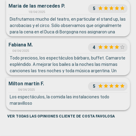
Maria de las mercedes P.
5
18/04/2025
Disfrutamos mucho del teatro, en particular el stand up, las
acrobacias y el circo. Sólo observamos que originalmente
para la cena en el Duca di Borgogna nos asignaron una
mesa compartida, lo cual no nos complacía... Pedimos
Fabiana M.
cambio, nos ubicaron en una mesa pequeña solo para
4
nosotros dos y anduvo todo bien. Destacamos la atención
04/04/2025
de Giovana, Aressa y Amir. Gracias chicos!
Todo precioso, los espectáculos bárbaro, buffet. Camarote
espléndido. A mejorar los bailes a la noches las mismas
canciones las tres noches y toda música argentina. Un
poco más variado e internacional. Muy atento el personal.
Milton martín F.
Buena disposición
5
04/04/2025
Los espectáculos, la comida las instalaciones todo
maravilloso
VER TODAS LAS OPINIONES CLIENTE DE COSTA FAVOLOSA