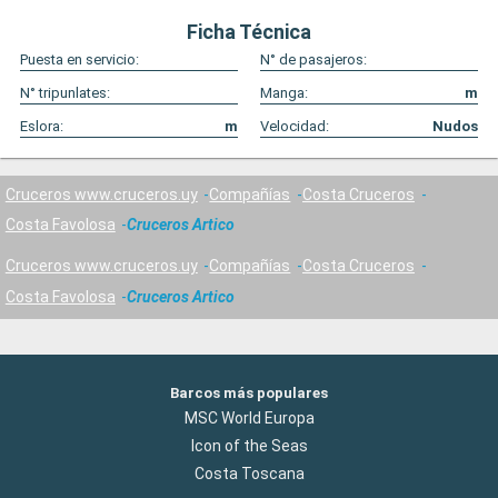
Ficha Técnica
Puesta en servicio:
N° de pasajeros:
N° tripunlates:
Manga:
m
Eslora:
m
Velocidad:
Nudos
Cruceros www.cruceros.uy
Compañías
Costa Cruceros
Costa Favolosa
Cruceros Artico
Cruceros www.cruceros.uy
Compañías
Costa Cruceros
Costa Favolosa
Cruceros Artico
Barcos más populares
MSC World Europa
Icon of the Seas
Costa Toscana