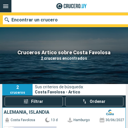
Encontrar un crucero
Nuestros destinos
Cruceros Artico sobre Costa Favolosa
2 cruceros encontrados
Fecha de salida
Puertos
Compañías
2
Sus criterios de búsqueda:
Buscar
Costa Favolosa - Artico
cruceros
Filtrar
Ordenar
ALEMANIA, ISLANDIA
Costa Favolosa
13 d
Hamburgo
30/06/2027