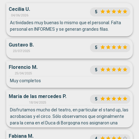
Cecilia U.
5
04/06/2026
Actividades muy buenas lo mismo que el personal. Falta
personal en INFORMES y se generan grandes filas.
Gustavo B.
5
23/07/2025
Florencio M.
5
25/04/2025
Muy completos
Maria de las mercedes P.
5
18/04/2025
Disfrutamos mucho del teatro, en particular el stand up, las
acrobacias y el circo. Sólo observamos que originalmente
para la cena en el Duca di Borgogna nos asignaron una
mesa compartida, lo cual no nos complacía... Pedimos
Fabiana M.
cambio, nos ubicaron en una mesa pequeña solo para
4