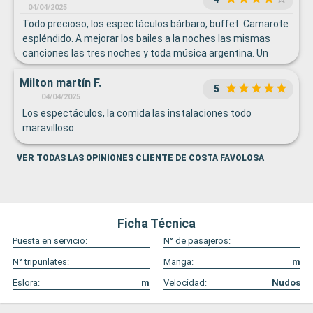
nosotros dos y anduvo todo bien. Destacamos la atención
04/04/2025
de Giovana, Aressa y Amir. Gracias chicos!
Todo precioso, los espectáculos bárbaro, buffet. Camarote
espléndido. A mejorar los bailes a la noches las mismas
canciones las tres noches y toda música argentina. Un
poco más variado e internacional. Muy atento el personal.
Milton martín F.
Buena disposición
5
04/04/2025
Los espectáculos, la comida las instalaciones todo
maravilloso
VER TODAS LAS OPINIONES CLIENTE DE COSTA FAVOLOSA
Ficha Técnica
Puesta en servicio:
N° de pasajeros:
N° tripunlates:
Manga:
m
Eslora:
m
Velocidad:
Nudos