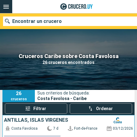
Encontrar un crucero
Nuestros destinos
Cruceros Caribe sobre Costa Favolosa
26 cruceros encontrados
Fecha de salida
Puertos
Compañías
26
Sus criterios de búsqueda:
Buscar
Costa Favolosa - Caribe
cruceros
Filtrar
Ordenar
ANTILLAS, ISLAS VÍRGENES
Costa Favolosa
7 d
Fort-de-France
03/12/2026