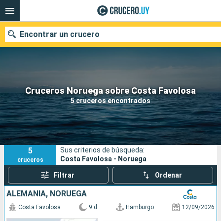
Encontrar un crucero
Nuestros destinos
Cruceros Noruega sobre Costa Favolosa
5 cruceros encontrados
Fecha de salida
Puertos
Compañías
5
Sus criterios de búsqueda:
Buscar
Costa Favolosa - Noruega
cruceros
Filtrar
Ordenar
ALEMANIA, NORUEGA
Costa Favolosa
9 d
Hamburgo
12/09/2026