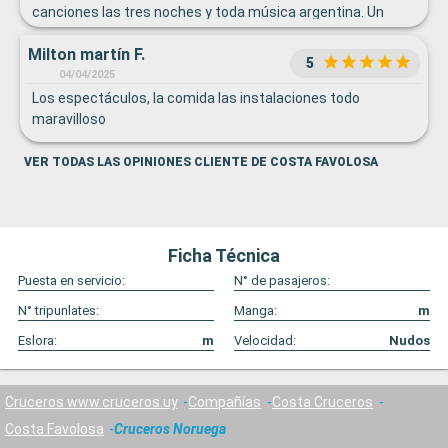
canciones las tres noches y toda música argentina. Un
poco más variado e internacional. Muy atento el personal.
Milton martín F.
Buena disposición
5
04/04/2025
Los espectáculos, la comida las instalaciones todo
maravilloso
VER TODAS LAS OPINIONES CLIENTE DE COSTA FAVOLOSA
Ficha Técnica
Puesta en servicio:
N° de pasajeros:
N° tripunlates:
Manga:
m
Eslora:
m
Velocidad:
Nudos
Cruceros www.cruceros.uy
Compañías
Costa Cruceros
Costa Favolosa
Cruceros Noruega