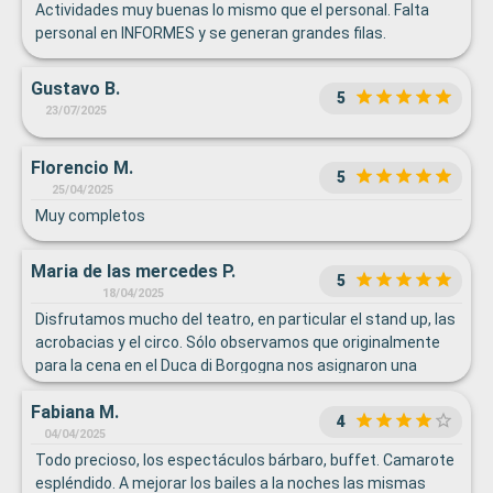
Actividades muy buenas lo mismo que el personal. Falta
personal en INFORMES y se generan grandes filas.
Gustavo B.
5
23/07/2025
Florencio M.
5
25/04/2025
Muy completos
Maria de las mercedes P.
5
18/04/2025
Disfrutamos mucho del teatro, en particular el stand up, las
acrobacias y el circo. Sólo observamos que originalmente
para la cena en el Duca di Borgogna nos asignaron una
mesa compartida, lo cual no nos complacía... Pedimos
Fabiana M.
cambio, nos ubicaron en una mesa pequeña solo para
4
nosotros dos y anduvo todo bien. Destacamos la atención
04/04/2025
de Giovana, Aressa y Amir. Gracias chicos!
Todo precioso, los espectáculos bárbaro, buffet. Camarote
espléndido. A mejorar los bailes a la noches las mismas