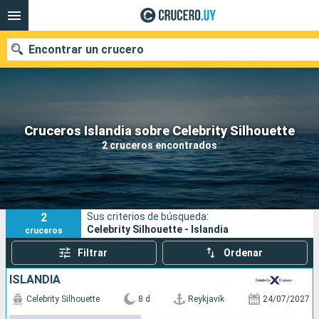
Encontrar un crucero
Nuestros destinos
Cruceros Islandia sobre Celebrity Silhouette
2 cruceros encontrados
Fecha de salida
Puertos
Compañías
2
Sus criterios de búsqueda:
Buscar
Celebrity Silhouette - Islandia
cruceros
Filtrar
Ordenar
ISLANDIA
Celebrity Silhouette
8 d
Reykjavik
24/07/2027