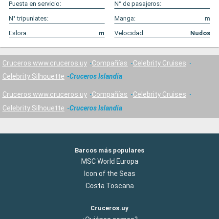
Puesta en servicio:
N° de pasajeros:
N° tripunlates:
Manga:
m
Eslora:
m
Velocidad:
Nudos
Cruceros www.cruceros.uy
Compañías
Celebrity Cruises
Celebrity Silhouette
Cruceros Islandia
Cruceros www.cruceros.uy
Compañías
Celebrity Cruises
Celebrity Silhouette
Cruceros Islandia
Barcos más populares
MSC World Europa
Icon of the Seas
Costa Toscana
Cruceros.uy