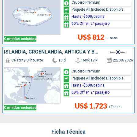
Crucero Premium
Paquete All Included Disponible
Hasta -$600/cabina
60% Off en 2° pasajero
US$ 812
+Tasas
Comidas incluidas
ISLANDIA, GROENLANDIA, ANTIGUA Y BARBUDA, CANADÁ, ESTADOS UNIDOS
Celebrity Silhouette
15 d
Reykjavik
22/08/2026
Crucero Premium
Paquete All Included Disponible
Hasta -$600/cabina
60% Off en 2° pasajero
US$ 1,723
+Tasas
Comidas incluidas
Ficha Técnica