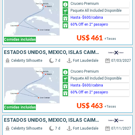
Crucero Premium
Paquete All Included Disponible
Hasta -$600/cabina
60% Off en 2° pasajero
US$ 461
+Tasas
Comidas incluidas
ESTADOS UNIDOS, MÉXICO, ISLAS CAIMÁN, BAHAMAS
Celebrity Silhouette
7 d
Fort Lauderdale
07/03/2027
Crucero Premium
Paquete All Included Disponible
Hasta -$600/cabina
60% Off en 2° pasajero
US$ 463
+Tasas
Comidas incluidas
ESTADOS UNIDOS, MÉXICO, ISLAS CAIMÁN
Celebrity Silhouette
7 d
Fort Lauderdale
07/11/2027