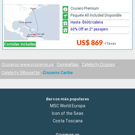
Crucero Premium
Paquete All Included Disponible
Hasta -$600/cabina
60% Off en 2° pasajero
US$ 869
+Tasas
Comidas incluidas
Cruceros www.cruceros.uy
Compañías
Celebrity Cruises
Celebrity Silhouette
Cruceros Caribe
Barcos más populares
MSC World Europa
Icon of the Seas
Costa Toscana
Cruceros.uy