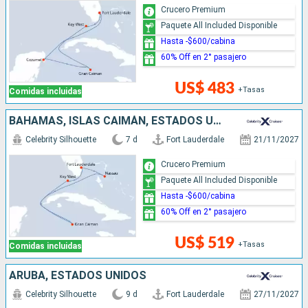
Crucero Premium
Paquete All Included Disponible
Hasta -$600/cabina
60% Off en 2° pasajero
US$ 483
+Tasas
Comidas incluidas
BAHAMAS, ISLAS CAIMÁN, ESTADOS UNIDOS
Celebrity Silhouette
7 d
Fort Lauderdale
21/11/2027
Crucero Premium
Paquete All Included Disponible
Hasta -$600/cabina
60% Off en 2° pasajero
US$ 519
+Tasas
Comidas incluidas
ARUBA, ESTADOS UNIDOS
Celebrity Silhouette
9 d
Fort Lauderdale
27/11/2027