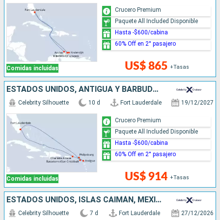
Crucero Premium
Paquete All Included Disponible
Hasta -$600/cabina
60% Off en 2° pasajero
US$ 865
+Tasas
Comidas incluidas
ESTADOS UNIDOS, ANTIGUA Y BARBUDA, SAN MARTÍN
Celebrity Silhouette
10 d
Fort Lauderdale
19/12/2027
Crucero Premium
Paquete All Included Disponible
Hasta -$600/cabina
60% Off en 2° pasajero
US$ 914
+Tasas
Comidas incluidas
ESTADOS UNIDOS, ISLAS CAIMÁN, MÉXICO, BAHAMAS
Celebrity Silhouette
7 d
Fort Lauderdale
27/12/2026