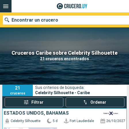
Encontrar un crucero
Nuestros destinos
Cruceros Caribe sobre Celebrity Silhouette
21 cruceros encontrados
Fecha de salida
Puertos
Compañías
21
Sus criterios de búsqueda:
Buscar
Celebrity Silhouette - Caribe
cruceros
Filtrar
Ordenar
ESTADOS UNIDOS, BAHAMAS
Celebrity Silhouette
5 d
Fort Lauderdale
26/10/2027