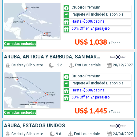
Crucero Premium
Paquete All Included Disponible
Hasta -$600/cabina
60% Off en 2° pasajero
US$ 1,038
+Tasas
Comidas incluidas
ARUBA, ANTIGUA Y BARBUDA, SAN MARTÍN, ESTADOS UNIDOS
Celebrity Silhouette
12 d
Fort Lauderdale
28/12/2027
Crucero Premium
Paquete All Included Disponible
Hasta -$600/cabina
60% Off en 2° pasajero
US$ 1,445
+Tasas
Comidas incluidas
ARUBA, ESTADOS UNIDOS
Celebrity Silhouette
9 d
Fort Lauderdale
24/04/2027