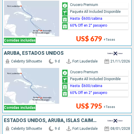
Crucero Premium
Paquete All Included Disponible
Hasta -$600/cabina
60% Off en 2° pasajero
US$ 679
+Tasas
Comidas incluidas
ARUBA, ESTADOS UNIDOS
Celebrity Silhouette
9 d
Fort Lauderdale
21/11/2026
Crucero Premium
Paquete All Included Disponible
Hasta -$600/cabina
60% Off en 2° pasajero
US$ 795
+Tasas
Comidas incluidas
ESTADOS UNIDOS, ARUBA, ISLAS CAIMÁN
Celebrity Silhouette
9 d
Fort Lauderdale
08/01/2028