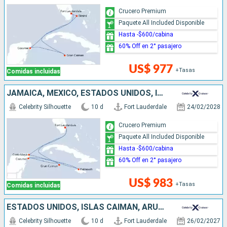
Crucero Premium
Paquete All Included Disponible
Hasta -$600/cabina
60% Off en 2° pasajero
US$ 977
+Tasas
Comidas incluidas
JAMAICA, MÉXICO, ESTADOS UNIDOS, ISLAS CAIMÁN
Celebrity Silhouette
10 d
Fort Lauderdale
24/02/2028
Crucero Premium
Paquete All Included Disponible
Hasta -$600/cabina
60% Off en 2° pasajero
US$ 983
+Tasas
Comidas incluidas
ESTADOS UNIDOS, ISLAS CAIMÁN, ARUBA
Celebrity Silhouette
10 d
Fort Lauderdale
26/02/2027