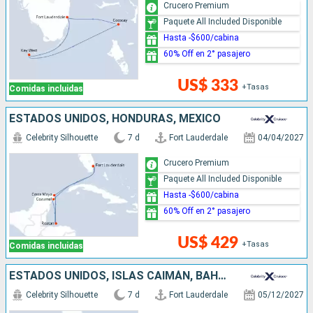
Crucero Premium
Paquete All Included Disponible
Hasta -$600/cabina
60% Off en 2° pasajero
US$ 333
+Tasas
Comidas incluidas
ESTADOS UNIDOS, HONDURAS, MÉXICO
Celebrity Silhouette
7 d
Fort Lauderdale
04/04/2027
Crucero Premium
Paquete All Included Disponible
Hasta -$600/cabina
60% Off en 2° pasajero
US$ 429
+Tasas
Comidas incluidas
ESTADOS UNIDOS, ISLAS CAIMÁN, BAHAMAS
Celebrity Silhouette
7 d
Fort Lauderdale
05/12/2027