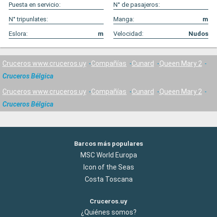
Puesta en servicio:
N° de pasajeros:
N° tripunlates:
Manga:
m
Eslora:
m
Velocidad:
Nudos
Cruceros www.cruceros.uy
Compañías
Cunard
Queen Mary 2
Cruceros Bélgica
Cruceros www.cruceros.uy
Compañías
Cunard
Queen Mary 2
Cruceros Bélgica
Barcos más populares
MSC World Europa
Icon of the Seas
Costa Toscana
Cruceros.uy
¿Quiénes somos?