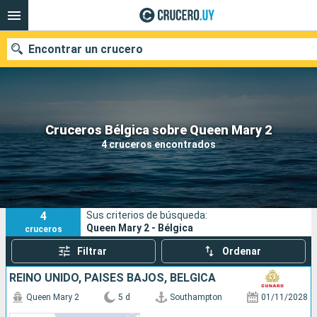
Encontrar un crucero
Nuestros destinos
Cruceros Bélgica sobre Queen Mary 2
4 cruceros encontrados
Fecha de salida
Puertos
Compañías
4
Sus criterios de búsqueda:
Buscar
Queen Mary 2 - Bélgica
cruceros
Filtrar
Ordenar
REINO UNIDO, PAISES BAJOS, BÉLGICA
Queen Mary 2
5 d
Southampton
01/11/2028