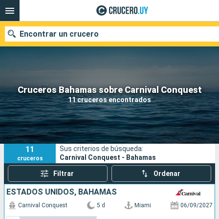
Encontrar un crucero
Nuestros destinos
Cruceros Bahamas sobre Carnival Conquest
11 cruceros encontrados
Fecha de salida
Puertos
Compañías
11
Sus criterios de búsqueda:
Buscar
Carnival Conquest - Bahamas
cruceros
Filtrar
Ordenar
ESTADOS UNIDOS, BAHAMAS
Carnival Conquest
5 d
Miami
06/09/2027