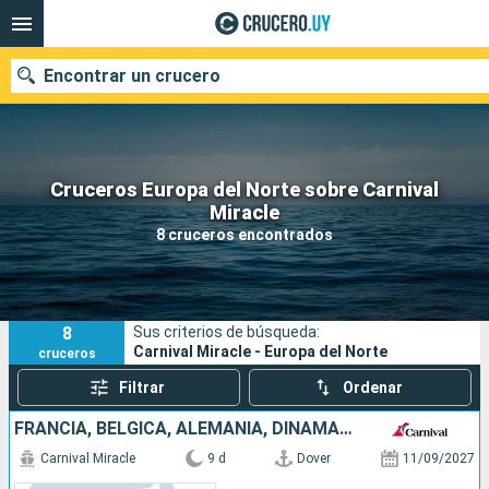
Encontrar un crucero
Cruceros Europa del Norte sobre Carnival
Nuestros destinos
Miracle
8 cruceros encontrados
Fecha de salida
Puertos
Compañías
8
Sus criterios de búsqueda:
Buscar
Carnival Miracle - Europa del Norte
cruceros
Filtrar
Ordenar
FRANCIA, BÉLGICA, ALEMANIA, DINAMARCA, REINO UNIDO
Carnival Miracle
9 d
Dover
11/09/2027