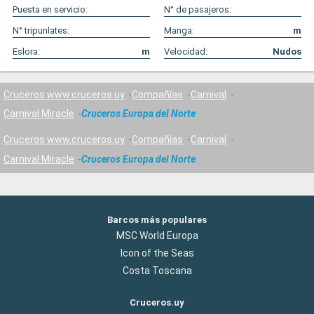
Puesta en servicio:
N° de pasajeros:
N° tripunlates:
Manga:
m
Eslora:
m
Velocidad:
Nudos
Cruceros www.cruceros.uy
Compañías
Carnival
Carnival Miracle
Cruceros Europa del Norte
Cruceros www.cruceros.uy
Compañías
Carnival
Carnival Miracle
Cruceros Europa del Norte
Barcos más populares
MSC World Europa
Icon of the Seas
Costa Toscana
Cruceros.uy