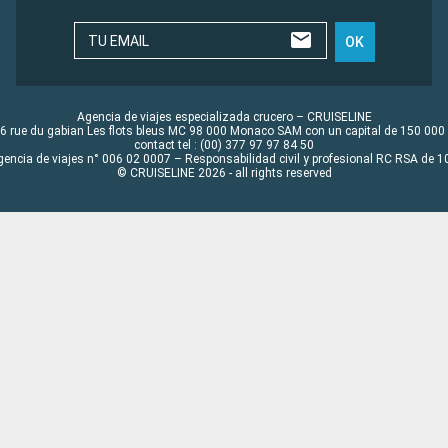
TU EMAIL
OK
Agencia de viajes especializada crucero – CRUISELINE
6 rue du gabian Les flots bleus MC 98 000 Monaco SAM con un capital de 150 000
contact tel : (00) 377 97 97 84 50
gencia de viajes n° 006 02 0007 – Responsabilidad civil y profesional RC RSA de
© CRUISELINE 2026 - all rights reserved