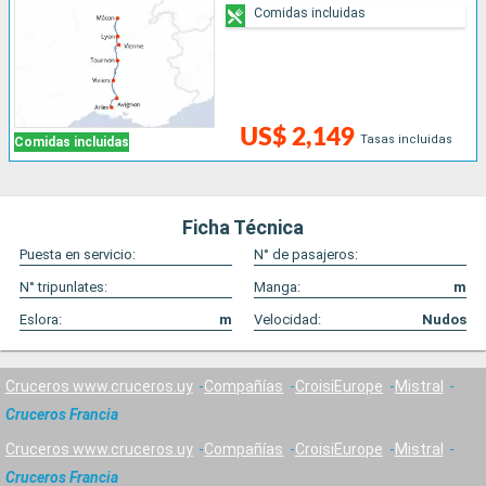
Comidas incluidas
US$ 2,149
Tasas incluidas
Comidas incluidas
Ficha Técnica
Puesta en servicio:
N° de pasajeros:
N° tripunlates:
Manga:
m
Eslora:
m
Velocidad:
Nudos
Cruceros www.cruceros.uy
Compañías
CroisiEurope
Mistral
Cruceros Francia
Cruceros www.cruceros.uy
Compañías
CroisiEurope
Mistral
Cruceros Francia