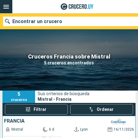
Encontrar un crucero
Nuestros destinos
Cruceros Francia sobre Mistral
5 cruceros encontrados
Fecha de salida
Puertos
Compañías
5
Sus criterios de búsqueda:
Buscar
Mistral - Francia
cruceros
Filtrar
Ordenar
FRANCIA
Mistral
6 d
Lyon
16/11/2026