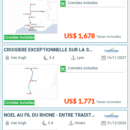
Comidas incluidas
US$ 1,678
Tasas incluidas
Comidas incluidas
CROISIÈRE EXCEPTIONNELLE SUR LA SAÔNE POUR CÉLÉBRER LE BEAUJOLAIS NOUVEAU
Van Gogh
5 d
Lyon
16/11/2027
Comidas incluidas
US$ 1,771
Tasas incluidas
Comidas incluidas
NOËL AU FIL DU RHÔNE - ENTRE TRADITIONS, DÉCOUVERTES HISTORIQUES ET MOMENTS GOURMANDS
Van Gogh
5 d
Viviers
21/12/2026