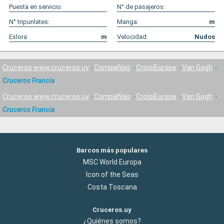
Puesta en servicio:
N° de pasajeros:
N° tripunlates:
Manga:
m
Eslora:
m
Velocidad:
Nudos
Cruceros www.cruceros.uy
Compañías
CroisiEurope
Van Gogh
Cruceros Francia
Cruceros www.cruceros.uy
Compañías
CroisiEurope
Van Gogh
Cruceros Francia
Barcos más populares
MSC World Europa
Icon of the Seas
Costa Toscana
Cruceros.uy
¿Quiénes somos?