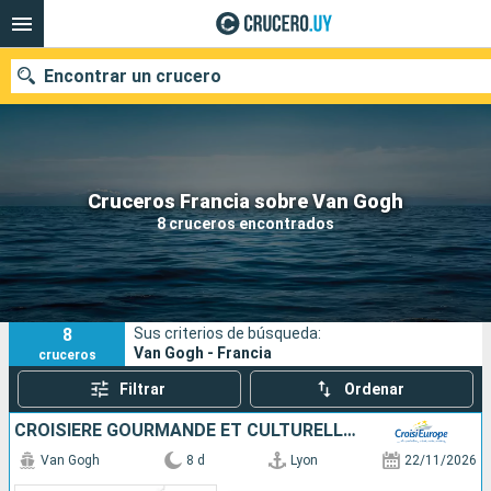
Encontrar un crucero
Nuestros destinos
Cruceros Francia sobre Van Gogh
8 cruceros encontrados
Fecha de salida
Puertos
Compañías
8
Sus criterios de búsqueda:
Buscar
Van Gogh - Francia
cruceros
Filtrar
Ordenar
CROISIÈRE GOURMANDE ET CULTURELLE AU FIL DE LA SAÔNE ET DU RHÔNE, L'ART DE VIVRE À LA FRANÇAISE
Van Gogh
8 d
Lyon
22/11/2026