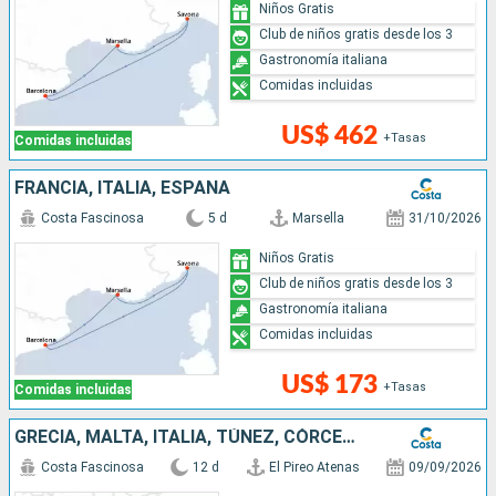
Niños Gratis
Club de niños gratis desde los 3
Gastronomía italiana
Comidas incluidas
US$ 462
+Tasas
Comidas incluidas
FRANCIA, ITALIA, ESPAÑA
Costa Fascinosa
5 d
Marsella
31/10/2026
Niños Gratis
Club de niños gratis desde los 3
Gastronomía italiana
Comidas incluidas
US$ 173
+Tasas
Comidas incluidas
GRECIA, MALTA, ITALIA, TÚNEZ, CÓRCEGA (FRANCIA)
Costa Fascinosa
12 d
El Pireo Atenas
09/09/2026