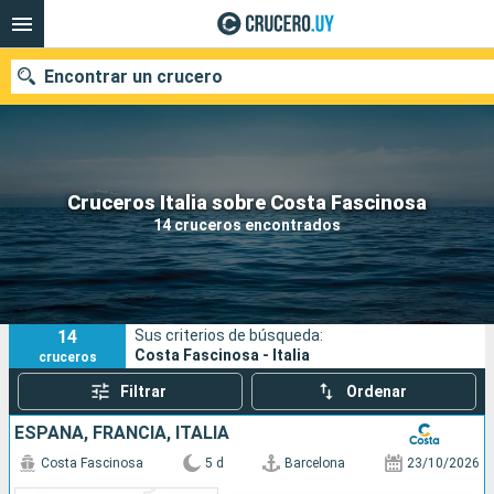
Encontrar un crucero
Nuestros destinos
Cruceros Italia sobre Costa Fascinosa
14 cruceros encontrados
Fecha de salida
Puertos
Compañías
14
Sus criterios de búsqueda:
Buscar
Costa Fascinosa - Italia
cruceros
Filtrar
Ordenar
ESPAÑA, FRANCIA, ITALIA
Costa Fascinosa
5 d
Barcelona
23/10/2026