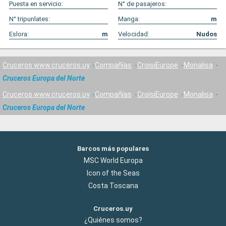
Puesta en servicio:
N° de pasajeros:
N° tripunlates:
Manga:
m
Eslora:
m
Velocidad:
Nudos
Cruceros www.cruceros.uy
Compañías
CroisiEurope
Monalisa
Cruceros Europa del Norte
Cruceros www.cruceros.uy
Compañías
CroisiEurope
Monalisa
Cruceros Europa del Norte
Barcos más populares
MSC World Europa
Icon of the Seas
Costa Toscana
Cruceros.uy
¿Quiénes somos?