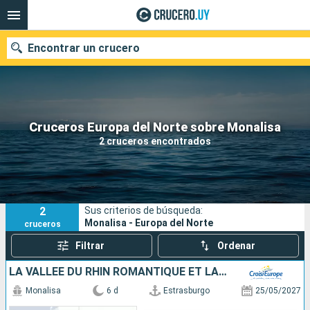
Encontrar un crucero
Nuestros destinos
Cruceros Europa del Norte sobre Monalisa
2 cruceros encontrados
Fecha de salida
Puertos
Compañías
2
Sus criterios de búsqueda:
Buscar
Monalisa - Europa del Norte
cruceros
Filtrar
Ordenar
LA VALLÉE DU RHIN ROMANTIQUE ET LA HOLLANDE
Monalisa
6 d
Estrasburgo
25/05/2027