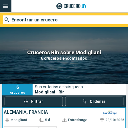
Encontrar un crucero
Nuestros destinos
Cruceros Rin sobre Modigliani
6 cruceros encontrados
Fecha de salida
Puertos
Compañías
6
Sus criterios de búsqueda:
Buscar
Modigliani - Rin
cruceros
Filtrar
Ordenar
ALEMANIA, FRANCIA
Modigliani
5 d
Estrasburgo
28/10/2026