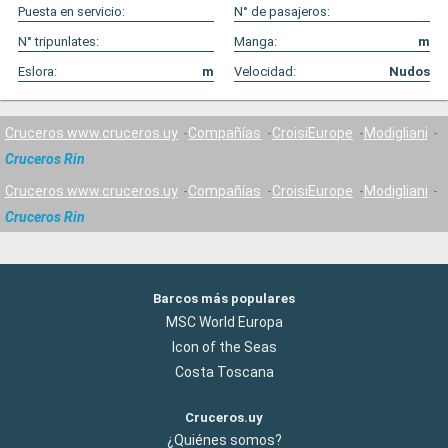
Puesta en servicio:
N° de pasajeros:
N° tripunlates:
Manga:
m
Eslora:
m
Velocidad:
Nudos
Cruceros www.cruceros.uy
Compañías
CroisiEurope
Modigliani
Cruceros Rin
Cruceros www.cruceros.uy
Compañías
CroisiEurope
Modigliani
Cruceros Rin
Barcos más populares
MSC World Europa
Icon of the Seas
Costa Toscana
Cruceros.uy
¿Quiénes somos?