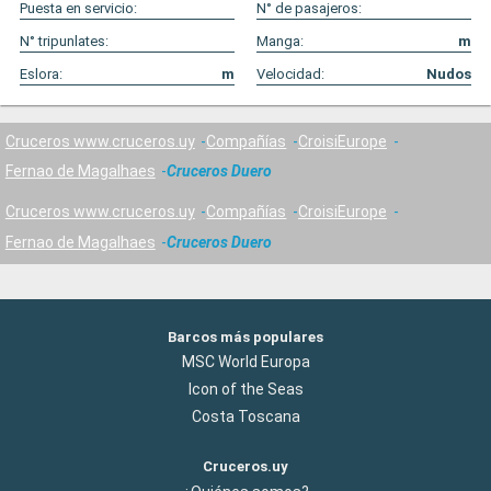
Puesta en servicio:
N° de pasajeros:
N° tripunlates:
Manga:
m
Eslora:
m
Velocidad:
Nudos
Cruceros www.cruceros.uy
Compañías
CroisiEurope
Fernao de Magalhaes
Cruceros Duero
Cruceros www.cruceros.uy
Compañías
CroisiEurope
Fernao de Magalhaes
Cruceros Duero
Barcos más populares
MSC World Europa
Icon of the Seas
Costa Toscana
Cruceros.uy