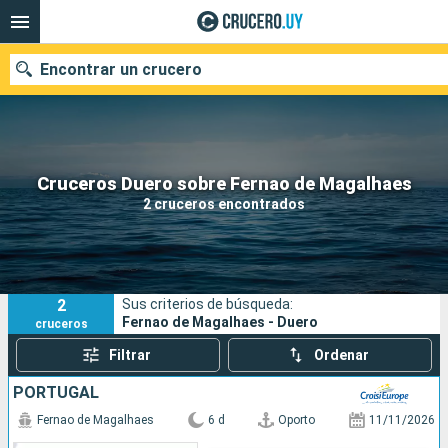
Encontrar un crucero
Nuestros destinos
Cruceros Duero sobre Fernao de Magalhaes
2 cruceros encontrados
Fecha de salida
Puertos
Compañías
2
Sus criterios de búsqueda:
Buscar
Fernao de Magalhaes - Duero
cruceros
Filtrar
Ordenar
PORTUGAL
Fernao de Magalhaes
6 d
Oporto
11/11/2026