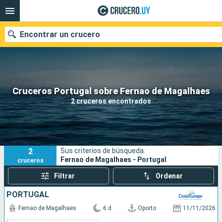
Encontrar un crucero
Nuestros destinos
Cruceros Portugal sobre Fernao de Magalhaes
2 cruceros encontrados
Fecha de salida
Puertos
Compañías
2
Sus criterios de búsqueda:
Buscar
Fernao de Magalhaes - Portugal
cruceros
Filtrar
Ordenar
PORTUGAL
Fernao de Magalhaes
6 d
Oporto
11/11/2026