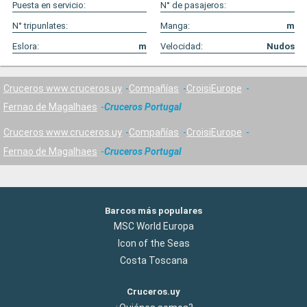
Puesta en servicio:
N° de pasajeros:
N° tripunlates:
Manga:
m
Eslora:
m
Velocidad:
Nudos
Cruceros www.cruceros.uy
Compañías
CroisiEurope
Fernao de Magalhaes
Cruceros Portugal
Cruceros www.cruceros.uy
Compañías
CroisiEurope
Fernao de Magalhaes
Cruceros Portugal
Barcos más populares
MSC World Europa
Icon of the Seas
Costa Toscana
Cruceros.uy