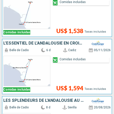
Comidas incluidas
US$ 1,538
Tasas incluidas
Comidas incluidas
L'ESSENTIEL DE L'ANDALOUSIE EN CROISIÈRE: SÉVILLE, CADIX ET VILLAGES ANDALOUS ; LA DOUCEUR DE VIVRE ESPAGNOLE
Belle de Cadix
6 d
Cadiz
05/11/2026
Comidas incluidas
US$ 1,594
Tasas incluidas
Comidas incluidas
LES SPLENDEURS DE L'ANDALOUSIE AU FIL DU GUADALQUIVIR : SÉVILLE, CORDOUE ET CADIX
Belle de Cadix
8 d
Sevilla
20/08/2026