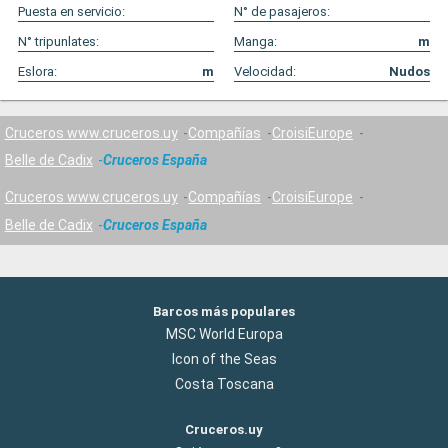
Puesta en servicio:
N° de pasajeros:
N° tripunlates:
Manga:
m
Eslora:
m
Velocidad:
Nudos
Cruceros www.cruceros.uy
Compañías
CroisiEurope
Belle de Cadix
Cruceros España
Cruceros www.cruceros.uy
Compañías
CroisiEurope
Belle de Cadix
Cruceros España
Barcos más populares
MSC World Europa
Icon of the Seas
Costa Toscana
Cruceros.uy