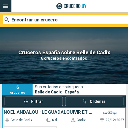
Encontrar un crucero
Nuestros destinos
Cruceros España sobre Belle de Cadix
6 cruceros encontrados
Fecha de salida
Puertos
Compañías
6
Sus criterios de búsqueda:
Buscar
Belle de Cadix - España
cruceros
Filtrar
Ordenar
NOËL ANDALOU : LE GUADALQUIVIR ET LA BAIE DE CADIX
Belle de Cadix
6 d
Cadiz
22/12/2027