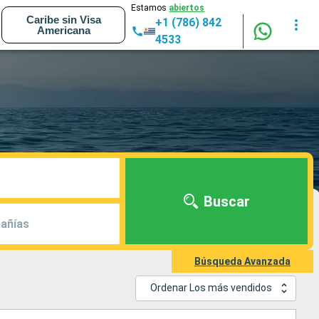
Estamos
abiertos
Caribe sin Visa
+1 (786) 842
Americana
4533
Buscar
añías
Búsqueda Avanzada
Ordenar Los más vendidos