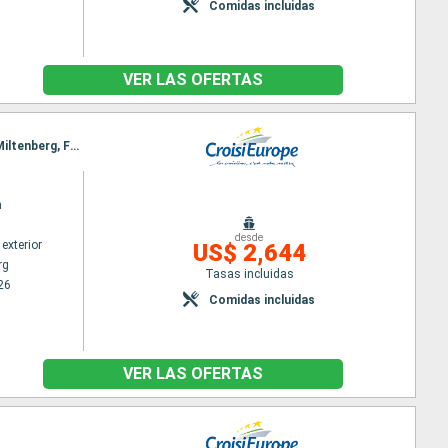
Comidas incluidas
VER LAS OFERTAS
Itinerario : Viena, Passau, Regensburg, Kelheim, Nuremberg, Erlangen, Schweinfurt, Wurtzbourg, Miltenberg, Frankfurt, Mainz, Estrasburgo
n
desde
exterior
US$ 2,644
rg
Tasas incluidas
26
Comidas incluidas
VER LAS OFERTAS