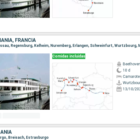
ANIA, FRANCIA
Comidas incluidas
Beethove
10 d
Camarote 
Wurtzbou
13/10/20
MANIA
urgo, Breisach, Estrasburgo