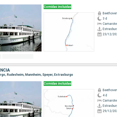
Comidas incluidas
Beethove
3 d
Camarote 
Estrasbur
23/12/20
ANCIA
burgo, Rudesheim, Mannheim, Speyer, Estrasburgo
Comidas incluidas
Beethove
4 d
Camarote 
Estrasbur
29/12/20