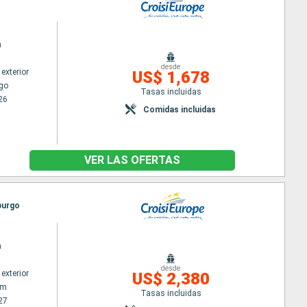
n
desde
exterior
US$ 1,678
go
Tasas incluidas
26
Comidas incluidas
VER LAS OFERTAS
burgo
n
desde
exterior
US$ 2,380
am
Tasas incluidas
27