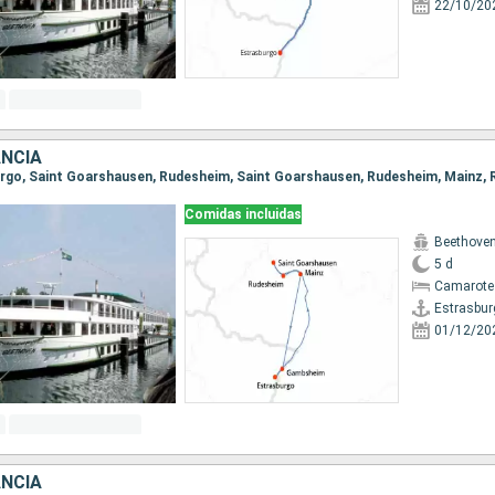
22/10/20
ANCIA
Comidas incluidas
Beethove
5 d
Camarote 
Estrasbur
01/12/20
ANCIA