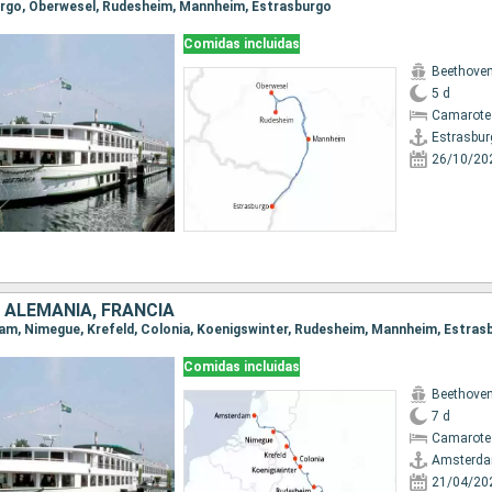
burgo, Oberwesel, Rudesheim, Mannheim, Estrasburgo
Comidas incluidas
Beethove
5 d
Camarote 
Estrasbur
26/10/20
 ALEMANIA, FRANCIA
dam, Nimegue, Krefeld, Colonia, Koenigswinter, Rudesheim, Mannheim, Estras
Comidas incluidas
Beethove
7 d
Camarote 
Amsterd
21/04/20