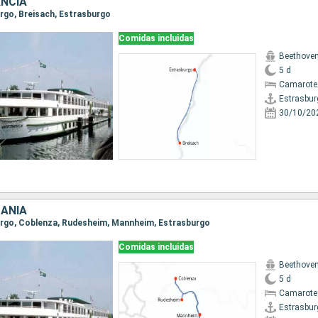
ANCIA
urgo, Breisach, Estrasburgo
Comidas incluidas
Beethove
5 d
Camarote 
Estrasbur
30/10/20
MANIA
burgo, Coblenza, Rudesheim, Mannheim, Estrasburgo
Comidas incluidas
Beethove
5 d
Camarote 
Estrasbur