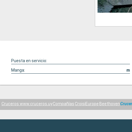
Puesta en servicio:
Manga:
m
Cruceros www.cruceros.uy
Compañías
CroisiEurope
Beethoven
Cruce