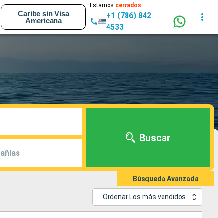
Estamos
cerrados
Caribe sin Visa
+1 (786) 842
Americana
4533
Buscar
añías
Búsqueda Avanzada
Ordenar Los más vendidos