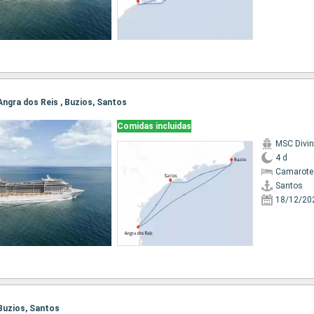
 Angra dos Reis , Buzios, Santos
Comidas incluidas
MSC Divi
4 d
Camarote
Santos
18/12/20
 Buzios, Santos