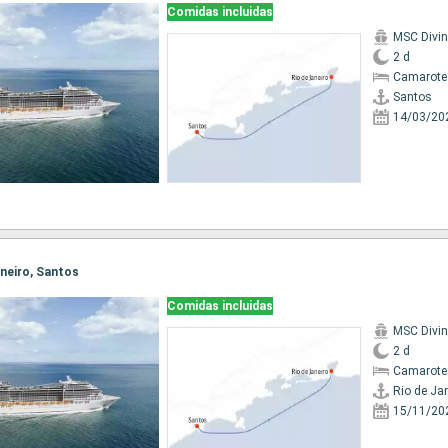
Comidas incluidas
MSC Divi
2 d
Camarote
Santos
14/03/20
Janeiro, Santos
Comidas incluidas
MSC Divi
2 d
Camarote 
Rio de Ja
15/11/20