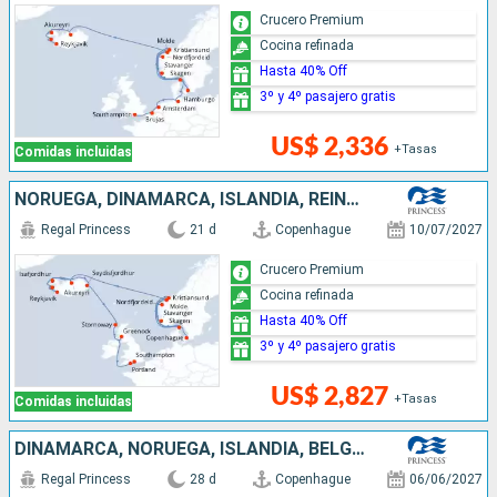
Crucero Premium
Cocina refinada
Hasta 40% Off
3º y 4º pasajero gratis
US$ 2,336
+Tasas
Comidas incluidas
NORUEGA, DINAMARCA, ISLANDIA, REINO UNIDO
Regal Princess
21 d
Copenhague
10/07/2027
Crucero Premium
Cocina refinada
Hasta 40% Off
3º y 4º pasajero gratis
US$ 2,827
+Tasas
Comidas incluidas
DINAMARCA, NORUEGA, ISLANDIA, BÉLGICA, CANADÁ, IRLANDA, REINO UNIDO
Regal Princess
28 d
Copenhague
06/06/2027