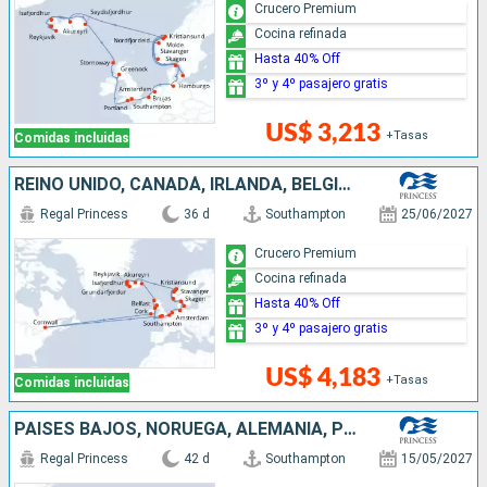
Crucero Premium
Cocina refinada
Hasta 40% Off
3º y 4º pasajero gratis
US$ 3,213
+Tasas
Comidas incluidas
REINO UNIDO, CANADÁ, IRLANDA, BÉLGICA, PAISES BAJOS, ALEMANIA, DINAMARCA, NORUEGA, ISLANDIA
Regal Princess
36 d
Southampton
25/06/2027
Crucero Premium
Cocina refinada
Hasta 40% Off
3º y 4º pasajero gratis
US$ 4,183
+Tasas
Comidas incluidas
PAISES BAJOS, NORUEGA, ALEMANIA, POLONIA, FINLANDIA, ESTONIA, SUECIA, DINAMARCA, ISLANDIA, REINO UNIDO, BÉLGICA
Regal Princess
42 d
Southampton
15/05/2027