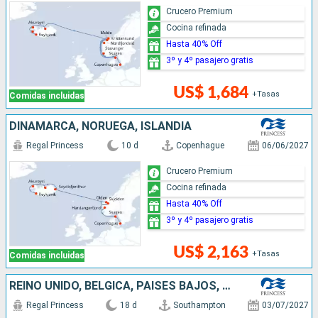
Crucero Premium
Cocina refinada
Hasta 40% Off
3º y 4º pasajero gratis
US$ 1,684
+Tasas
Comidas incluidas
DINAMARCA, NORUEGA, ISLANDIA
Regal Princess
10 d
Copenhague
06/06/2027
Crucero Premium
Cocina refinada
Hasta 40% Off
3º y 4º pasajero gratis
US$ 2,163
+Tasas
Comidas incluidas
REINO UNIDO, BÉLGICA, PAISES BAJOS, ALEMANIA, DINAMARCA, NORUEGA, ISLANDIA
Regal Princess
18 d
Southampton
03/07/2027