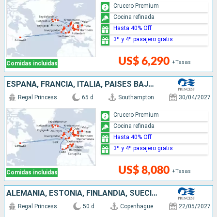
Crucero Premium
Cocina refinada
Hasta 40% Off
3º y 4º pasajero gratis
US$ 6,290
+Tasas
Comidas incluidas
ESPAÑA, FRANCIA, ITALIA, PAISES BAJOS, NORUEGA, ALEMANIA, FINLANDIA, ESTONIA, SUECIA, POLONIA, DINAMARCA, ISLANDIA, REINO UNIDO, BÉLGICA, CANADÁ, IRLANDA
Regal Princess
65 d
Southampton
30/04/2027
Crucero Premium
Cocina refinada
Hasta 40% Off
3º y 4º pasajero gratis
US$ 8,080
+Tasas
Comidas incluidas
ALEMANIA, ESTONIA, FINLANDIA, SUECIA, POLONIA, DINAMARCA, NORUEGA, ISLANDIA, REINO UNIDO, CANADÁ, IRLANDA, BÉLGICA, PAISES BAJOS
Regal Princess
50 d
Copenhague
22/05/2027