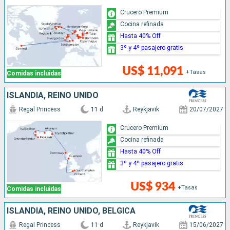
Crucero Premium
Cocina refinada
Hasta 40% Off
3º y 4º pasajero gratis
US$ 11,091
+Tasas
Comidas incluidas
ISLANDIA, REINO UNIDO
Regal Princess
11 d
Reykjavik
20/07/2027
Crucero Premium
Cocina refinada
Hasta 40% Off
3º y 4º pasajero gratis
US$ 934
+Tasas
Comidas incluidas
ISLANDIA, REINO UNIDO, BÉLGICA
Regal Princess
11 d
Reykjavik
15/06/2027