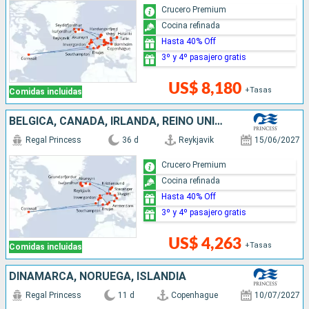
Crucero Premium
Cocina refinada
Hasta 40% Off
3º y 4º pasajero gratis
US$ 8,180
+Tasas
Comidas incluidas
BÉLGICA, CANADÁ, IRLANDA, REINO UNIDO, PAISES BAJOS, ALEMANIA, DINAMARCA, NORUEGA, ISLANDIA
Regal Princess
36 d
Reykjavik
15/06/2027
Crucero Premium
Cocina refinada
Hasta 40% Off
3º y 4º pasajero gratis
US$ 4,263
+Tasas
Comidas incluidas
DINAMARCA, NORUEGA, ISLANDIA
Regal Princess
11 d
Copenhague
10/07/2027