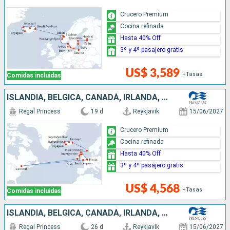
Crucero Premium
Cocina refinada
Hasta 40% Off
3º y 4º pasajero gratis
US$ 3,589
+Tasas
Comidas incluidas
ISLANDIA, BÉLGICA, CANADÁ, IRLANDA, REINO UNIDO
Regal Princess
19 d
Reykjavik
15/06/2027
Crucero Premium
Cocina refinada
Hasta 40% Off
3º y 4º pasajero gratis
US$ 4,568
+Tasas
Comidas incluidas
ISLANDIA, BÉLGICA, CANADÁ, IRLANDA, REINO UNIDO, PAISES BAJOS, ALEMANIA, DINAMARCA
Regal Princess
26 d
Reykjavik
15/06/2027