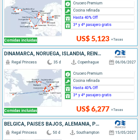
Crucero Premium
Cocina refinada
Hasta 40% Off
3º y 4º pasajero gratis
US$ 5,123
+Tasas
Comidas incluidas
DINAMARCA, NORUEGA, ISLANDIA, REINO UNIDO, BÉLGICA, CANADÁ, IRLANDA, PAISES BAJOS, ALEMANIA
Regal Princess
35 d
Copenhague
06/06/2027
Crucero Premium
Cocina refinada
Hasta 40% Off
3º y 4º pasajero gratis
US$ 6,277
+Tasas
Comidas incluidas
BÉLGICA, PAISES BAJOS, ALEMANIA, POLONIA, FINLANDIA, ESTONIA, SUECIA, DINAMARCA, NORUEGA, ISLANDIA, CANADÁ, IRLANDA, REINO UNIDO
Regal Princess
50 d
Southampton
15/05/2027