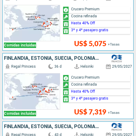
Crucero Premium
Cocina refinada
Hasta 40% Off
3º y 4º pasajero gratis
US$ 5,075
+Tasas
Comidas incluidas
FINLANDIA, ESTONIA, SUECIA, POLONIA, DINAMARCA, NORUEGA, ISLANDIA, REINO UNIDO, BÉLGICA, CANADÁ, IRLANDA
Regal Princess
36 d
Helsinki
29/05/2027
Crucero Premium
Cocina refinada
Hasta 40% Off
3º y 4º pasajero gratis
US$ 7,319
+Tasas
Comidas incluidas
FINLANDIA, ESTONIA, SUECIA, POLONIA, DINAMARCA, NORUEGA, ISLANDIA, REINO UNIDO, CANADÁ, IRLANDA, BÉLGICA, PAISES BAJOS, ALEMANIA
Regal Princess
43 d
Helsinki
29/05/2027