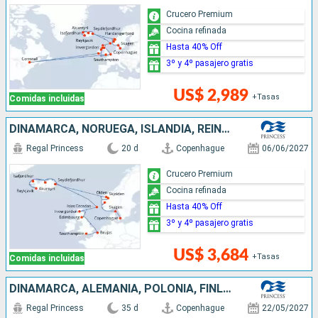
Crucero Premium
Cocina refinada
Hasta 40% Off
3º y 4º pasajero gratis
US$ 2,989
+Tasas
Comidas incluidas
DINAMARCA, NORUEGA, ISLANDIA, REINO UNIDO, BÉLGICA
Regal Princess
20 d
Copenhague
06/06/2027
Crucero Premium
Cocina refinada
Hasta 40% Off
3º y 4º pasajero gratis
US$ 3,684
+Tasas
Comidas incluidas
DINAMARCA, ALEMANIA, POLONIA, FINLANDIA, ESTONIA, SUECIA, NORUEGA, ISLANDIA, REINO UNIDO, BÉLGICA
Regal Princess
35 d
Copenhague
22/05/2027