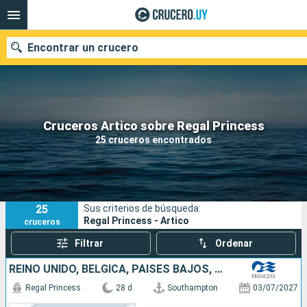
Encontrar un crucero
Nuestros destinos
Cruceros Artico sobre Regal Princess
25 cruceros encontrados
Fecha de salida
Puertos
Compañías
25
Sus criterios de búsqueda:
Buscar
Regal Princess - Artico
cruceros
Filtrar
Ordenar
REINO UNIDO, BÉLGICA, PAISES BAJOS, ALEMANIA, DINAMARCA, NORUEGA, ISLANDIA
Regal Princess
28 d
Southampton
03/07/2027