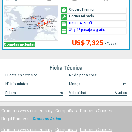
Crucero Premium
Cocina refinada
Hasta 40% Off
3º y 4º pasajero gratis
US$ 7,325
+Tasas
Comidas incluidas
Ficha Técnica
Puesta en servicio:
N° de pasajeros:
N° tripunlates:
Manga:
m
Eslora:
m
Velocidad:
Nudos
Cruceros www.cruceros.uy
Compañías
Princess Cruises
Regal Princess
Cruceros Artico
Cruceros www.cruceros.uy
Compañías
Princess Cruises