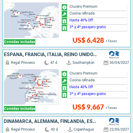
Crucero Premium
Cocina refinada
Hasta 40% Off
3º y 4º pasajero gratis
US$ 6,428
+Tasas
Comidas incluidas
ESPAÑA, FRANCIA, ITALIA, REINO UNIDO, BÉLGICA, PAISES BAJOS, NORUEGA, ALEMANIA, DINAMARCA, FINLANDIA, ESTONIA, SUECIA, POLONIA, ISLANDIA
Regal Princess
47 d
Southampton
30/04/2027
Crucero Premium
Cocina refinada
Hasta 40% Off
3º y 4º pasajero gratis
US$ 9,667
+Tasas
Comidas incluidas
DINAMARCA, ALEMANIA, FINLANDIA, ESTONIA, SUECIA, POLONIA, NORUEGA, ISLANDIA, BÉLGICA, CANADÁ, IRLANDA, REINO UNIDO
Regal Princess
43 d
Copenhague
22/05/2027