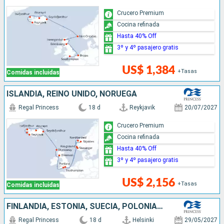
Crucero Premium
Cocina refinada
Hasta 40% Off
3º y 4º pasajero gratis
US$ 1,384
+Tasas
Comidas incluidas
ISLANDIA, REINO UNIDO, NORUEGA
Regal Princess
18 d
Reykjavik
20/07/2027
Crucero Premium
Cocina refinada
Hasta 40% Off
3º y 4º pasajero gratis
US$ 2,156
+Tasas
Comidas incluidas
FINLANDIA, ESTONIA, SUECIA, POLONIA, DINAMARCA, NORUEGA, ISLANDIA
Regal Princess
18 d
Helsinki
29/05/2027