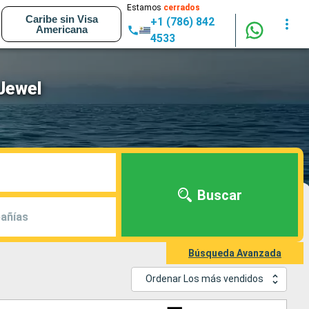
Estamos
cerrados
Caribe sin Visa
+1 (786) 842
Americana
4533
Jewel
Buscar
añías
Búsqueda Avanzada
Ordenar Los más vendidos