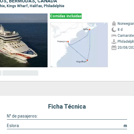
OS, BERMUDAS, CANADÁ
phie, Kings Wharf, Halifax, Philadelphie
Comidas incluidas
Norwegia
8 d
Camarote
Philadelph
20/08/20
Ficha Técnica
N° de pasajeros:
Eslora:
m