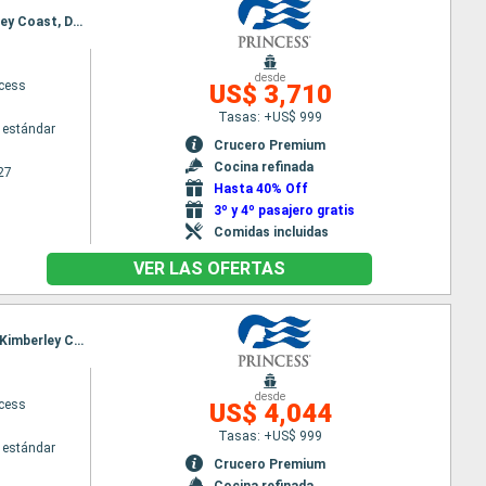
Itinerario : Auckland, Tauranga, Christchurch, Dunedin, Fjordland, Hobart, Adelaide, Perth, Kimberley Coast, Darwin, Bali, Lombok, Singapur
desde
ncess
US$ 3,710
Tasas: +US$ 999
 estándar
Crucero Premium
Cocina refinada
27
Hasta 40% Off
3º y 4º pasajero gratis
Comidas incluidas
VER LAS OFERTAS
Itinerario : Sidney, Auckland, Tauranga, Christchurch, Dunedin, Fjordland, Hobart, Adelaide, Perth, Kimberley Coast, Darwin, Bali, Lombok, Singapur
desde
ncess
US$ 4,044
Tasas: +US$ 999
 estándar
Crucero Premium
Cocina refinada