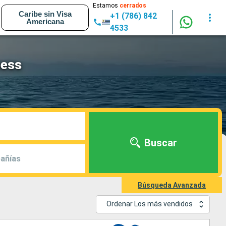
Estamos
cerrados
Caribe sin Visa
+1 (786) 842
Americana
4533
cess
Buscar
añías
Búsqueda Avanzada
Ordenar Los más vendidos