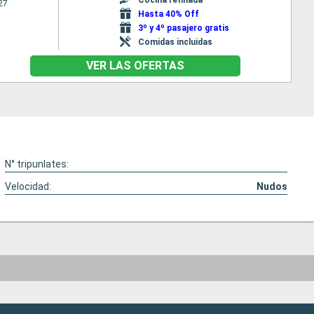
27
Hasta 40% Off
3º y 4º pasajero gratis
Comidas incluidas
VER LAS OFERTAS
N° tripunlates:
Velocidad:
Nudos