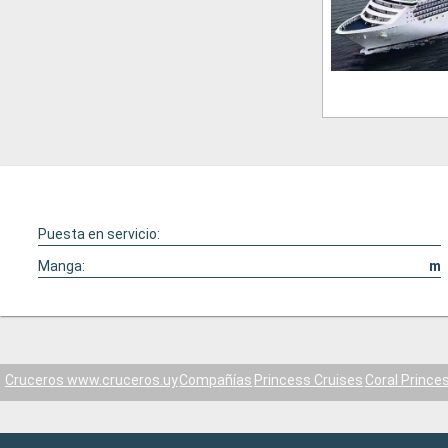
Puesta en servicio:
Manga:
m
Cruceros www.cruceros.uy
Compañías
Princess Cruises
Coral Prince