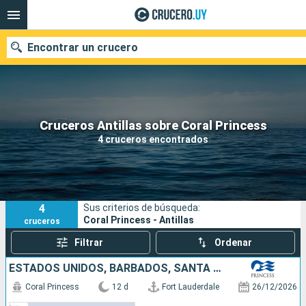
Encontrar un crucero
Nuestros destinos
Cruceros Antillas sobre Coral Princess
4 cruceros encontrados
Fecha de salida
Puertos
Compañías
4
Sus criterios de búsqueda:
Buscar
Coral Princess - Antillas
cruceros
Filtrar
Ordenar
ESTADOS UNIDOS, BARBADOS, SANTA LUCIA, SAN MARTÍN
Coral Princess
12 d
Fort Lauderdale
26/12/2026