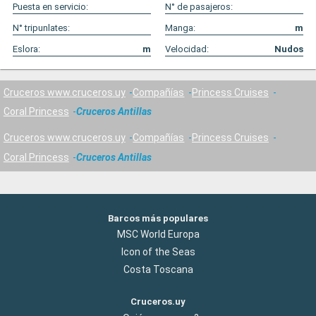
Puesta en servicio:
N° de pasajeros:
N° tripunlates:
Manga:
m
Eslora:
m
Velocidad:
Nudos
Cruceros www.cruceros.uy
Compañías
Princess Cruises
Coral Princess
Cruceros Antillas
Cruceros www.cruceros.uy
Compañías
Princess Cruises
Coral Princess
Cruceros Antillas
Barcos más populares
MSC World Europa
Icon of the Seas
Costa Toscana
Cruceros.uy