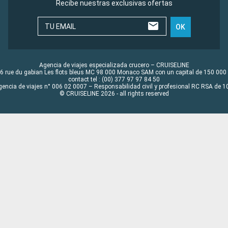
Recibe nuestras exclusivas ofertas
TU EMAIL
OK
Agencia de viajes especializada crucero – CRUISELINE
6 rue du gabian Les flots bleus MC 98 000 Monaco SAM con un capital de 150 000
contact tel : (00) 377 97 97 84 50
gencia de viajes n° 006 02 0007 – Responsabilidad civil y profesional RC RSA de
© CRUISELINE 2026 - all rights reserved