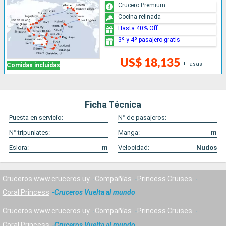
Crucero Premium
Cocina refinada
Hasta 40% Off
3º y 4º pasajero gratis
US$ 18,135
+Tasas
Comidas incluidas
Ficha Técnica
Puesta en servicio:
N° de pasajeros:
N° tripunlates:
Manga:
m
Eslora:
m
Velocidad:
Nudos
Cruceros www.cruceros.uy
Compañías
Princess Cruises
Coral Princess
Cruceros Vuelta al mundo
Cruceros www.cruceros.uy
Compañías
Princess Cruises
Coral Princess
Cruceros Vuelta al mundo