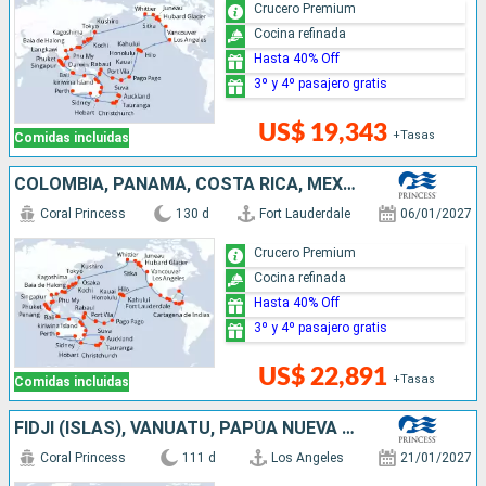
Crucero Premium
Cocina refinada
Hasta 40% Off
3º y 4º pasajero gratis
US$ 19,343
+Tasas
Comidas incluidas
COLOMBIA, PANAMÁ, COSTA RICA, MÉXICO, ESTADOS UNIDOS, FIDJI (ISLAS), VANUATU, PAPÚA NUEVA GUINEA, AUSTRALIA, NUEVA ZELANDA, INDONESIA, SINGAPUR, TAILANDIA, MALASIA, VIETNAM, CHINA, TAIWÁN, JAPÓN, CANA
Coral Princess
130 d
Fort Lauderdale
06/01/2027
Crucero Premium
Cocina refinada
Hasta 40% Off
3º y 4º pasajero gratis
US$ 22,891
+Tasas
Comidas incluidas
FIDJI (ISLAS), VANUATU, PAPÚA NUEVA GUINEA, NUEVA ZELANDA, AUSTRALIA, INDONESIA, SINGAPUR, TAILANDIA, MALASIA, VIETNAM, CHINA, TAIWÁN, JAPÓN, ESTADOS UNIDOS, CANADÁ
Coral Princess
111 d
Los Angeles
21/01/2027