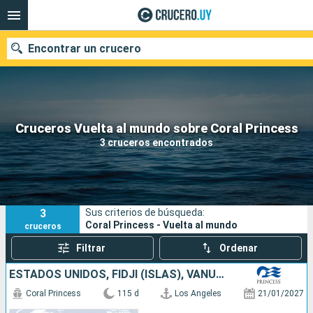
Encontrar un crucero
Nuestros destinos
Cruceros Vuelta al mundo sobre Coral Princess
3 cruceros encontrados
Fecha de salida
Puertos
Compañías
3
Sus criterios de búsqueda:
Buscar
Coral Princess - Vuelta al mundo
cruceros
Filtrar
Ordenar
ESTADOS UNIDOS, FIDJI (ISLAS), VANUATU, PAPÚA NUEVA GUINEA, NUEVA ZELANDA, AUSTRALIA, INDONESIA, SINGAPUR, TAILANDIA, MALASIA, VIETNAM, CHINA, TAIWÁN, JAPÓN, CANADÁ
Coral Princess
115 d
Los Angeles
21/01/2027