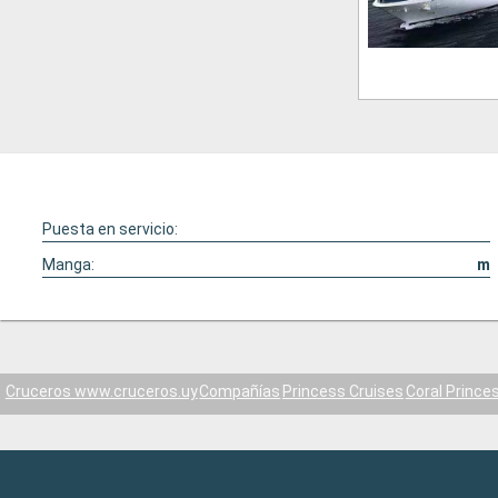
Puesta en servicio:
Manga:
m
Cruceros www.cruceros.uy
Compañías
Princess Cruises
Coral Prince