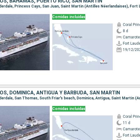
OS, BAHAMAS, PUERTO RICO, SAN MARTÍN
uderdale, Princess Cays, San Juan, Saint Martin (Antilles Néerlandaises), Fort
Comidas incluidas
Coral Pri
8 d
Camarote 
Fort Laud
19/12/20
OS, DOMINICA, ANTIGUA Y BARBUDA, SAN MARTÍN
Comidas incluidas
Coral Pri
11 d
Camarote
Fort Laud