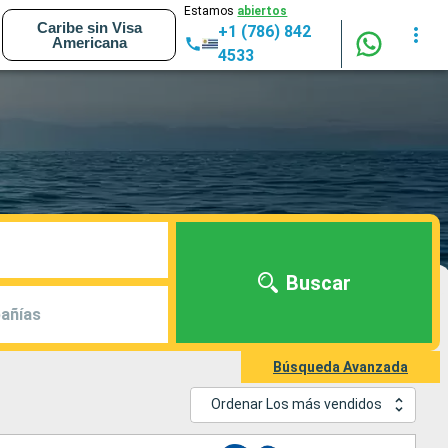
Estamos
abiertos
Caribe sin Visa
+1 (786) 842
Americana
4533
Buscar
añías
Búsqueda Avanzada
Ordenar Los más vendidos