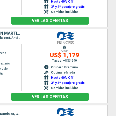
Hasta 40% Off
3º y 4º pasajero gratis
Comidas incluidas
VER LAS OFERTAS
ESTADOS UNIDOS, BAHAMAS, REPÚBLICA DOMINICANA, PUERTO RICO, SAN MARTÍN, ANTIGUA Y BARBUDA
Itinerario : Fort Lauderdale, Princess Cays, Amber Cove, San Juan, Saint Martin (Antilles Néerlandaises), Antigua, South Friar's beach, Fort Lauderdale
desde
ncess
US$ 1,179
Tasas: +US$ 540
exterior
Crucero Premium
erdale
Cocina refinada
26
Hasta 40% Off
3º y 4º pasajero gratis
Comidas incluidas
VER LAS OFERTAS
Itinerario : Fort Lauderdale, Saint Martin (Antilles Néerlandaises), South Friar's beach, Martinica, Dominica, Grenada, Trinidad, Aruba, Klein Curaçao, Fort Lauderdale