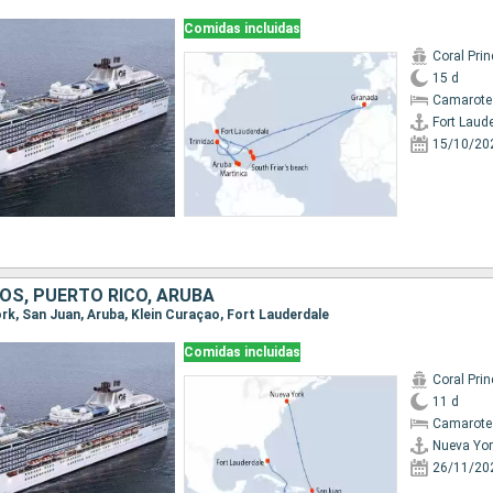
Comidas incluidas
Coral Pri
15 d
Camarote
Fort Laud
15/10/20
OS, PUERTO RICO, ARUBA
ork, San Juan, Aruba, Klein Curaçao, Fort Lauderdale
Comidas incluidas
Coral Pri
11 d
Camarote
Nueva Yor
26/11/20