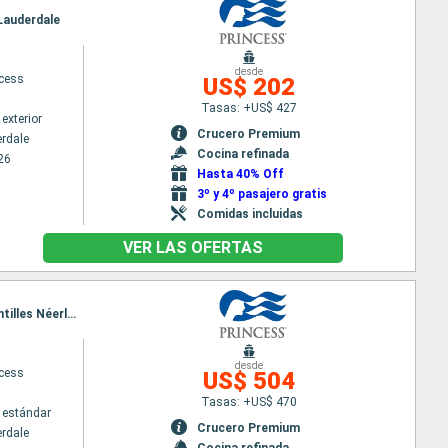
 Lauderdale
desde
ncess
US$ 202
Tasas: +US$ 427
exterior
Crucero Premium
erdale
Cocina refinada
26
Hasta 40% Off
3º y 4º pasajero gratis
Comidas incluidas
VER LAS OFERTAS
Itinerario : Fort Lauderdale, San Thomas, South Friar's beach, Dominica, Antigua, Saint Martin (Antilles Néerlandaises), Fort Lauderdale
desde
ncess
US$ 504
Tasas: +US$ 470
 estándar
Crucero Premium
erdale
Cocina refinada