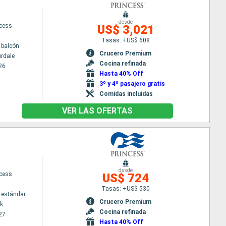
desde
ncess
US$ 3,021
Tasas: +US$ 608
 balcón
Crucero Premium
erdale
Cocina refinada
26
Hasta 40% Off
3º y 4º pasajero gratis
Comidas incluidas
VER LAS OFERTAS
desde
ncess
US$ 724
Tasas: +US$ 530
 estándar
Crucero Premium
k
Cocina refinada
27
Hasta 40% Off