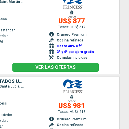
Itinerario : Fort Lauderdale, San Thomas, South Friar's beach, Martinica, Barbados, Santa Lucia, Saint Martin (Antilles Néerlandaises), Fort Lauderdale
desde
ncess
US$ 877
Tasas: +US$ 517
 estándar
Crucero Premium
erdale
Cocina refinada
26
Hasta 40% Off
3º y 4º pasajero gratis
Comidas incluidas
VER LAS OFERTAS
SAN MARTÍN, DOMINICA, SANTA LUCIA, BARBADOS, GRENADA, ARUBA, ESTADOS UNIDOS
Itinerario : Fort Lauderdale, Saint Martin (Antilles Néerlandaises), South Friar's beach, Dominica, Santa Lucia, Barbados, Grenada, Aruba, Klein Curaçao, Fort Lauderdale
desde
ncess
US$ 981
Tasas: +US$ 618
exterior
Crucero Premium
erdale
Cocina refinada
27