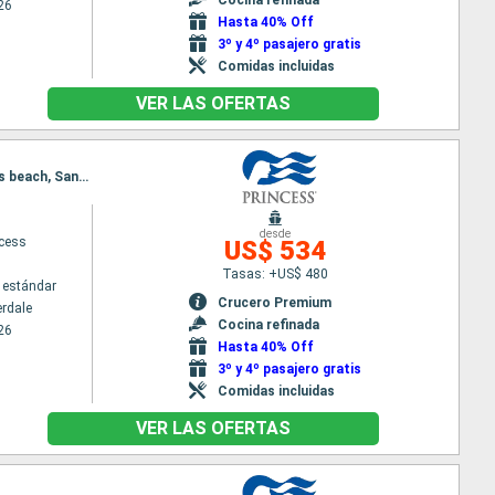
26
Hasta 40% Off
3º y 4º pasajero gratis
Comidas incluidas
VER LAS OFERTAS
Itinerario : Fort Lauderdale, Antigua, Saint Martin (Antilles Néerlandaises), Dominica, South Friar's beach, San Thomas, Fort Lauderdale
desde
ncess
US$ 534
Tasas: +US$ 480
 estándar
Crucero Premium
erdale
Cocina refinada
26
Hasta 40% Off
3º y 4º pasajero gratis
Comidas incluidas
VER LAS OFERTAS