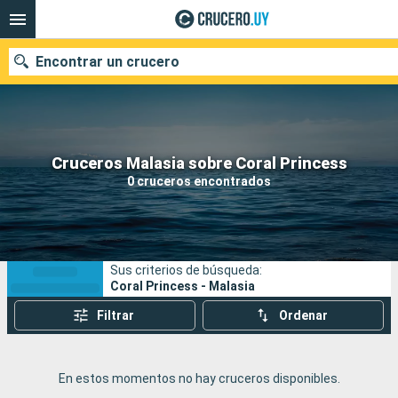
Encontrar un crucero
Nuestros destinos
Cruceros Malasia sobre Coral Princess
0 cruceros encontrados
Fecha de salida
Puertos
Compañías
Sus criterios de búsqueda:
Buscar
Coral Princess - Malasia
Filtrar
Ordenar
En estos momentos no hay cruceros disponibles.